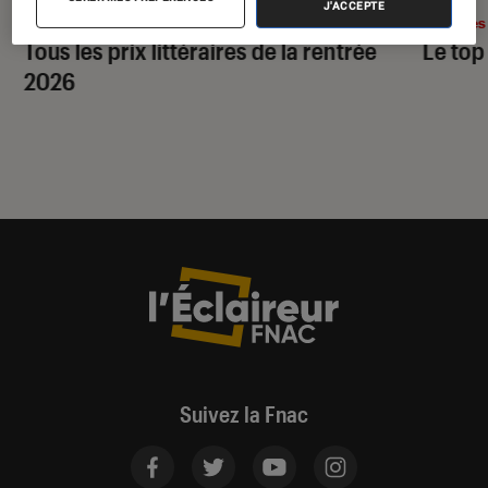
J'ACCEPTE
Livres / BD
•
28 juil. 2026
Livres
Tous les prix littéraires de la rentrée
Le top
2026
Suivez la Fnac