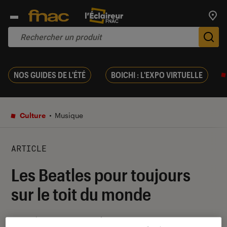
Trouv
De
NOS GUIDES DE L'ÉTÉ
BOICHI : L'EXPO VIRTUELLE
Culture
Musique
ARTICLE
Les Beatles pour toujours
sur le toit du monde
27 octobre 2015
・
Par
Gaël