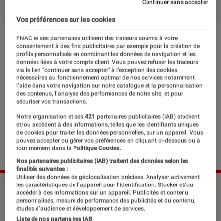
Continuer sans accepter
Vos préférences sur les cookies
FNAC et ses partenaires utilisent des traceurs soumis à votre
consentement à des fins publicitaires par exemple pour la création de
profils personnalisés en combinant les données de navigation et les
données liées à votre compte client. Vous pouvez refuser les traceurs
via le lien "continuer sans accepter" à l’exception des cookies
nécessaires au fonctionnement optimal de nos services notamment
l’aide dans votre navigation sur notre catalogue et la personnalisation
des contenus, l’analyse des performances de notre site, et pour
sécuriser vos transactions.
Notre organisation et ses
421
partenaires publicitaires (IAB) stockent
et/ou accèdent à des informations, telles que les identifiants uniques
de cookies pour traiter les données personnelles, sur un appareil. Vous
pouvez accepter ou gérer vos préférences en cliquant ci-dessous ou à
tout moment dans la
Politique Cookies.
Nos partenaires publicitaires (IAB) traitent des données selon les
finalités suivantes :
Utiliser des données de géolocalisation précises. Analyser activement
les caractéristiques de l’appareil pour l’identification. Stocker et/ou
accéder à des informations sur un appareil. Publicités et contenu
personnalisés, mesure de performance des publicités et du contenu,
Nous devons tout aux Beatles : sur les
études d’audience et développement de services.
14 albums qui ont émerveillé les
Liste de nos partenaires IAB