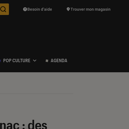
Besoin d’aide
Trouver mon magasin
Des suggestions de produits vont vous être proposées pendant vo
POP CULTURE
AGENDA
nac : des