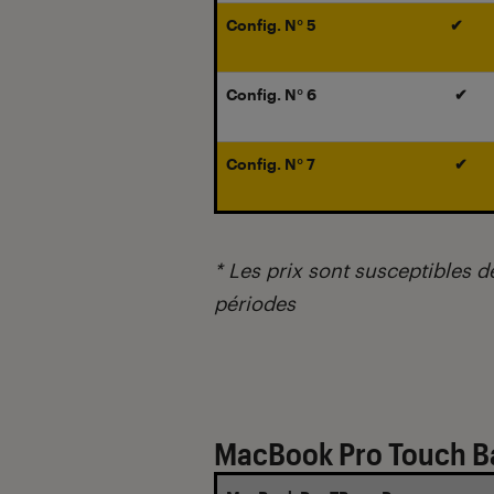
Config. N° 5
✔
Config. N° 6
✔
Config. N° 7
✔
* Les prix sont susceptibles d
périodes
MacBook Pro Touch Bar