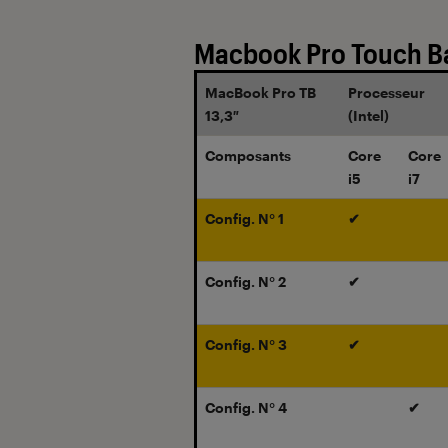
Macbook Pro Touch Ba
MacBook Pro TB
Processeur
13,3″
(Intel)
Composants
Core
Core
i5
i7
Config. N° 1
✔
Config. N° 2
✔
Config. N° 3
✔
Config. N° 4
✔