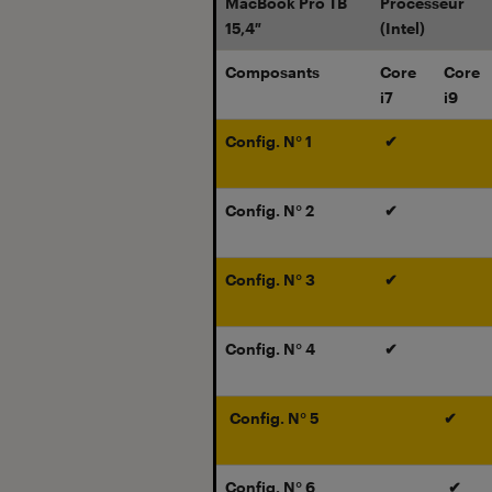
MacBook Pro TB
Processeur
15,4″
(Intel)
Composants
Core
Core
i7
i9
Config. N° 1
✔
Config. N° 2
✔
Config. N° 3
✔
Config. N° 4
✔
Config. N° 5
✔
Config. N° 6
✔