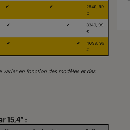
✔
✔
2849, 99
€
✔
✔
3349, 99
€
✔
✔
4099, 99
€
e varier en fonction des modèles et des
 15,4″ :