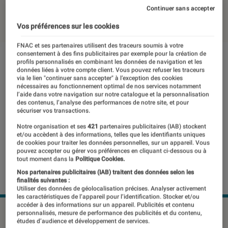
Continuer sans accepter
25 avril 2022
・
Par
Johanna Godet
Vos préférences sur les cookies
FNAC et ses partenaires utilisent des traceurs soumis à votre
consentement à des fins publicitaires par exemple pour la création de
profils personnalisés en combinant les données de navigation et les
données liées à votre compte client. Vous pouvez refuser les traceurs
via le lien "continuer sans accepter" à l’exception des cookies
nécessaires au fonctionnement optimal de nos services notamment
l’aide dans votre navigation sur notre catalogue et la personnalisation
des contenus, l’analyse des performances de notre site, et pour
sécuriser vos transactions.
Notre organisation et ses
421
partenaires publicitaires (IAB) stockent
et/ou accèdent à des informations, telles que les identifiants uniques
de cookies pour traiter les données personnelles, sur un appareil. Vous
pouvez accepter ou gérer vos préférences en cliquant ci-dessous ou à
tout moment dans la
Politique Cookies.
Nos partenaires publicitaires (IAB) traitent des données selon les
finalités suivantes :
Utiliser des données de géolocalisation précises. Analyser activement
les caractéristiques de l’appareil pour l’identification. Stocker et/ou
accéder à des informations sur un appareil. Publicités et contenu
Les applications doivent être mises à jour régulièrement
personnalisés, mesure de performance des publicités et du contenu,
études d’audience et développement de services.
selon les règles dictées par Apple
©Apple