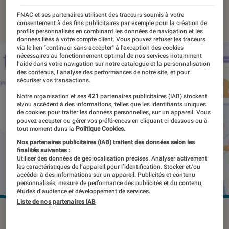
11 février 2022
・
Par
Marion Piasecki
FNAC et ses partenaires utilisent des traceurs soumis à votre
consentement à des fins publicitaires par exemple pour la création de
profils personnalisés en combinant les données de navigation et les
données liées à votre compte client. Vous pouvez refuser les traceurs
via le lien "continuer sans accepter" à l’exception des cookies
nécessaires au fonctionnement optimal de nos services notamment
l’aide dans votre navigation sur notre catalogue et la personnalisation
des contenus, l’analyse des performances de notre site, et pour
sécuriser vos transactions.
Notre organisation et ses
421
partenaires publicitaires (IAB) stockent
et/ou accèdent à des informations, telles que les identifiants uniques
de cookies pour traiter les données personnelles, sur un appareil. Vous
pouvez accepter ou gérer vos préférences en cliquant ci-dessous ou à
tout moment dans la
Politique Cookies.
Nos partenaires publicitaires (IAB) traitent des données selon les
finalités suivantes :
Utiliser des données de géolocalisation précises. Analyser activement
les caractéristiques de l’appareil pour l’identification. Stocker et/ou
accéder à des informations sur un appareil. Publicités et contenu
personnalisés, mesure de performance des publicités et du contenu,
études d’audience et développement de services.
Liste de nos partenaires IAB
Thymia a déjà levé près de deux millions d'euros.
©Thymia