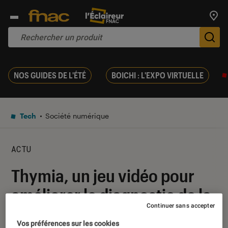
Trouv
De
NOS GUIDES DE L'ÉTÉ
BOICHI : L'EXPO VIRTUELLE
Tech
Société numérique
ACTU
Thymia, un jeu vidéo pour
améliorer le diagnostic de la
Continuer sans accepter
dépression
Vos préférences sur les cookies