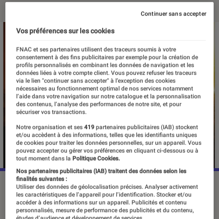
Continuer sans accepter
Vos préférences sur les cookies
FNAC et ses partenaires utilisent des traceurs soumis à votre
consentement à des fins publicitaires par exemple pour la création de
profils personnalisés en combinant les données de navigation et les
données liées à votre compte client. Vous pouvez refuser les traceurs
via le lien "continuer sans accepter" à l’exception des cookies
nécessaires au fonctionnement optimal de nos services notamment
l’aide dans votre navigation sur notre catalogue et la personnalisation
des contenus, l’analyse des performances de notre site, et pour
sécuriser vos transactions.
Notre organisation et ses
419
partenaires publicitaires (IAB) stockent
et/ou accèdent à des informations, telles que les identifiants uniques
de cookies pour traiter les données personnelles, sur un appareil. Vous
pouvez accepter ou gérer vos préférences en cliquant ci-dessous ou à
tout moment dans la
Politique Cookies.
Nos partenaires publicitaires (IAB) traitent des données selon les
finalités suivantes :
“For All Mankind”, saison 5, le 27 mars 2026 sur Apple TV.
Utiliser des données de géolocalisation précises. Analyser activement
les caractéristiques de l’appareil pour l’identification. Stocker et/ou
©Apple TV
accéder à des informations sur un appareil. Publicités et contenu
personnalisés, mesure de performance des publicités et du contenu,
études d’audience et développement de services.