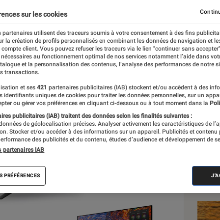
G8, Smart Monitor M8 et
Continu
rences sur les cookies
ancer trois nouveaux m
 partenaires utilisent des traceurs soumis à votre consentement à des fins publicita
r la création de profils personnalisés en combinant les données de navigation et l
e compte client. Vous pouvez refuser les traceurs via le lien "continuer sans accepter"
 nécessaires au fonctionnement optimal de nos services notamment l’aide dans vot
re
atalogue et la personnalisation des contenus, l’analyse des performances de notre si
s transactions.
isation et ses
421
partenaires publicitaires (IAB) stockent et/ou accèdent à des inf
es identifiants uniques de cookies pour traiter les données personnelles, sur un appa
Les
pter ou gérer vos préférences en cliquant ci-dessous ou à tout moment dans la
Poli
res publicitaires (IAB) traitent des données selon les finalités suivantes :
 données de géolocalisation précises. Analyser activement les caractéristiques de l’
tion. Stocker et/ou accéder à des informations sur un appareil. Publicités et contenu
erformance des publicités et du contenu, études d’audience et développement de se
s partenaires IAB
S PRÉFÉRENCES
J'