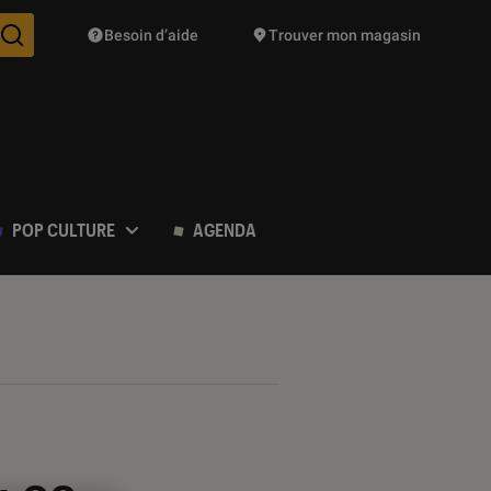
Besoin d’aide
Trouver mon magasin
Des suggestions de produits vont vous être proposées pendant vo
POP CULTURE
AGENDA