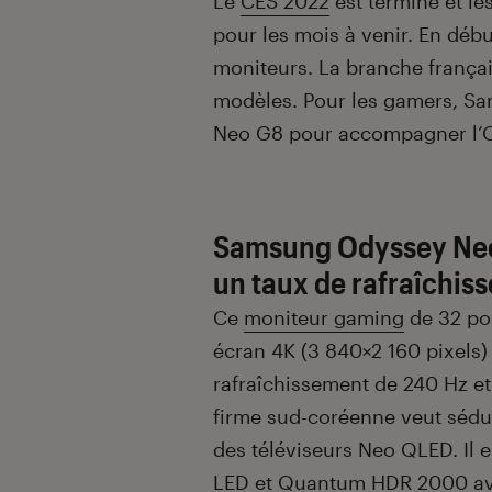
Introduction
Le
CES 2022
est terminé et le
pour les mois à venir. En déb
moniteurs. La branche françai
modèles. Pour les gamers, S
Neo G8 pour accompagner l’O
Samsung Odyssey Neo 
un taux de rafraîchis
Ce
moniteur gaming
de 32 po
écran 4K (3 840×2 160 pixels
rafraîchissement de 240 Hz et
firme sud-coréenne veut sédui
des téléviseurs Neo QLED. Il
LED et Quantum HDR 2000 ave