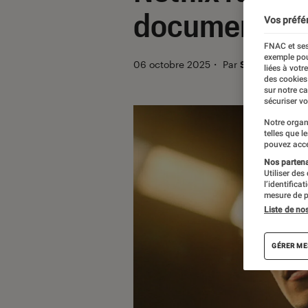
documentair
Vos préfé
FNAC et ses
exemple pou
06 octobre 2025
・
Par
Sarah Dupont
liées à votr
des cookies
sur notre c
sécuriser vo
Notre organ
telles que l
pouvez acce
Nos partenai
Utiliser des
l’identifica
mesure de p
Liste de no
GÉRER ME