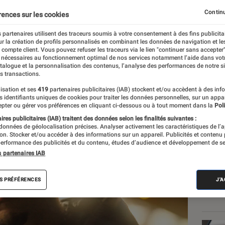
e sur
Nouvelle école
Continu
rences sur les cookies
 partenaires utilisent des traceurs soumis à votre consentement à des fins publicita
r la création de profils personnalisés en combinant les données de navigation et l
e compte client. Vous pouvez refuser les traceurs via le lien "continuer sans accepter"
 nécessaires au fonctionnement optimal de nos services notamment l’aide dans vot
atalogue et la personnalisation des contenus, l’analyse des performances de notre si
s transactions.
isation et ses
419
partenaires publicitaires (IAB) stockent et/ou accèdent à des inf
Les
es identifiants uniques de cookies pour traiter les données personnelles, sur un appa
pter ou gérer vos préférences en cliquant ci-dessous ou à tout moment dans la
Poli
res publicitaires (IAB) traitent des données selon les finalités suivantes :
 données de géolocalisation précises. Analyser activement les caractéristiques de l’
tion. Stocker et/ou accéder à des informations sur un appareil. Publicités et contenu
erformance des publicités et du contenu, études d’audience et développement de se
s partenaires IAB
S PRÉFÉRENCES
J'