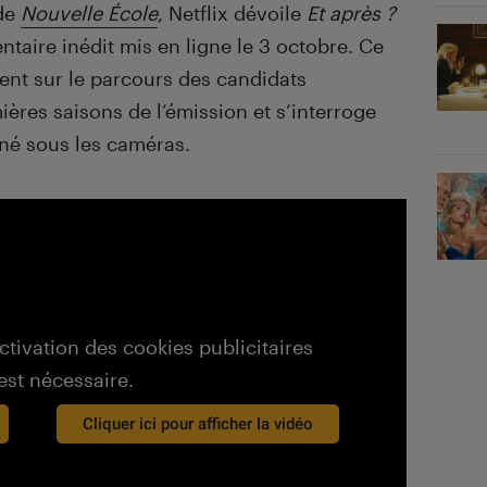
 de
Nouvelle École
, Netflix dévoile
Et après ?
taire inédit mis en ligne le 3 octobre. Ce
ent sur le parcours des candidats
ères saisons de l’émission et s’interroge
 né sous les caméras.
activation des cookies publicitaires
est nécessaire.
Cliquer ici pour afficher la vidéo