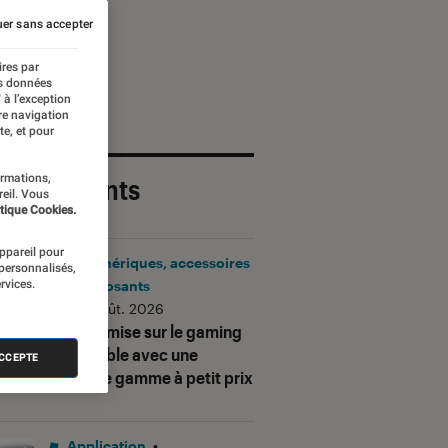
er sans accepter
ires par
es données
 à l’exception
re navigation
te, et pour
ormations,
 plus récents
reil. Vous
tique Cookies.
appareil pour
Périphériques, accessoires
 personnalisés,
rvices.
et composants
•
06 août. 2026
Corsair mise sur le gaming
accessible avec une
ACCEPTE
nouvelle gamme à petit prix
Application
•