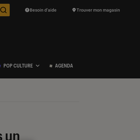
Besoin d’aide
Trouver mon magasin
Des suggestions de produits vont vous être proposées pendant vo
POP CULTURE
AGENDA
s un