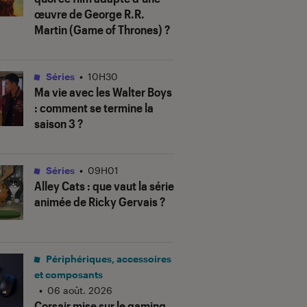
œuvre de George R.R.
Martin (
Game of Thrones
) ?
Séries
•
10H30
Ma vie avec les Walter Boys
: comment se termine la
saison 3 ?
Séries
•
09H01
Alley Cats
: que vaut la série
animée de Ricky Gervais ?
Périphériques, accessoires
et composants
•
06 août. 2026
Corsair mise sur le gaming