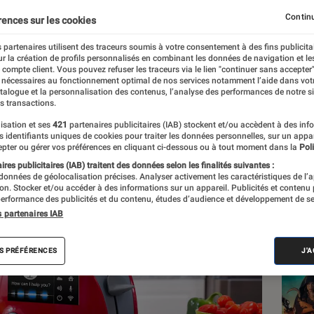
Continu
rences sur les cookies
 partenaires utilisent des traceurs soumis à votre consentement à des fins publicita
r la création de profils personnalisés en combinant les données de navigation et l
e compte client. Vous pouvez refuser les traceurs via le lien "continuer sans accepter"
 nécessaires au fonctionnement optimal de nos services notamment l’aide dans vot
atalogue et la personnalisation des contenus, l’analyse des performances de notre si
s transactions.
isation et ses
421
partenaires publicitaires (IAB) stockent et/ou accèdent à des inf
Les
es identifiants uniques de cookies pour traiter les données personnelles, sur un appa
pter ou gérer vos préférences en cliquant ci-dessous ou à tout moment dans la
Poli
res publicitaires (IAB) traitent des données selon les finalités suivantes :
 données de géolocalisation précises. Analyser activement les caractéristiques de l’
tion. Stocker et/ou accéder à des informations sur un appareil. Publicités et contenu
erformance des publicités et du contenu, études d’audience et développement de se
s partenaires IAB
S PRÉFÉRENCES
J'