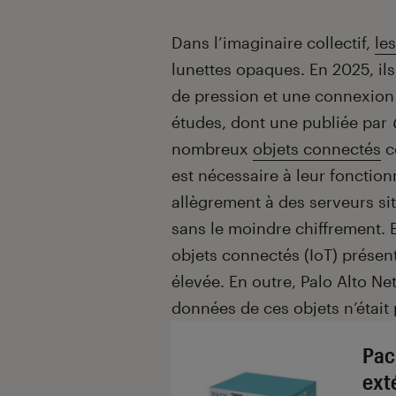
Introduction
Dans l’imaginaire collectif,
le
lunettes opaques. En 2025, ils
de pression et une connexion wi
études, dont une publiée par
nombreux
objets connectés
c
est nécessaire à leur foncti
allègrement à des serveurs si
sans le moindre chiffrement. 
objets connectés (IoT) présen
élevée. En outre, Palo Alto Ne
données de ces objets n’était 
Pac
ext