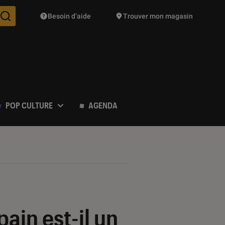
Besoin d’aide
Trouver mon magasin
Des suggestions de produits vont vous être proposées pendant vo
POP CULTURE
AGENDA
pain est-il un