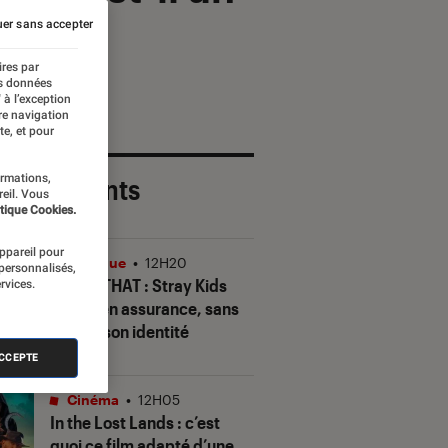
er sans accepter
ires par
es données
 à l’exception
re navigation
te, et pour
ormations,
 plus récents
reil. Vous
tique Cookies.
appareil pour
Musique
•
12H20
 personnalisés,
THIS & THAT
: Stray Kids
rvices.
gagne en assurance, sans
perdre son identité
ACCEPTE
Cinéma
•
12H05
In the Lost Lands
: c’est
quoi ce film adapté d’une