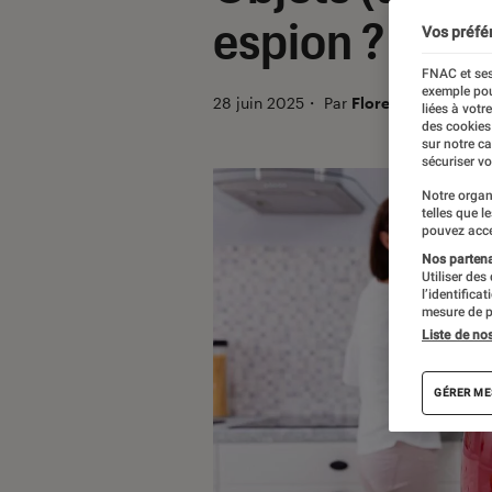
espion ?
Vos préfé
FNAC et ses
exemple pou
28 juin 2025
・
Par
Florence Santrot
liées à votr
des cookies
sur notre c
sécuriser vo
Notre organ
telles que l
pouvez acce
Nos partenai
Utiliser des
l’identifica
mesure de p
Liste de no
GÉRER ME