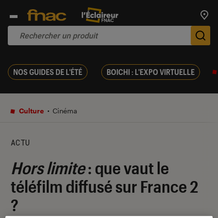
Trouv
De
NOS GUIDES DE L'ÉTÉ
BOICHI : L'EXPO VIRTUELLE
Culture
Cinéma
ACTU
Hors limite
: que vaut le
téléfilm diffusé sur France 2
?