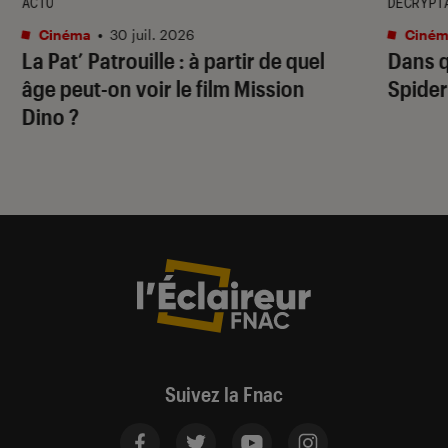
ACTU
DÉCRYPT
Cinéma
•
30 juil. 2026
Ciném
La Pat’ Patrouille
: à partir de quel
Dans q
âge peut-on voir le film
Mission
Spide
Dino
?
Suivez la Fnac