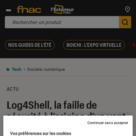
Trouv
De
NOS GUIDES DE L'ÉTÉ
BOICHI : L'EXPO VIRTUELLE
Tech
Société numérique
ACTU
Log4Shell, la faille de
sécurité à l’origine d’un vent
Continuer sans accepter
de panique sur la Toile
Vos préférences sur les cookies