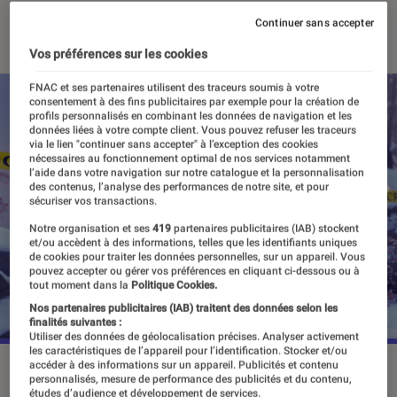
24 octobre 2024
・
Par
Sarah Dupont
Continuer sans accepter
Vos préférences sur les cookies
FNAC et ses partenaires utilisent des traceurs soumis à votre
consentement à des fins publicitaires par exemple pour la création de
profils personnalisés en combinant les données de navigation et les
données liées à votre compte client. Vous pouvez refuser les traceurs
via le lien "continuer sans accepter" à l’exception des cookies
nécessaires au fonctionnement optimal de nos services notamment
l’aide dans votre navigation sur notre catalogue et la personnalisation
des contenus, l’analyse des performances de notre site, et pour
sécuriser vos transactions.
Notre organisation et ses
419
partenaires publicitaires (IAB) stockent
et/ou accèdent à des informations, telles que les identifiants uniques
de cookies pour traiter les données personnelles, sur un appareil. Vous
pouvez accepter ou gérer vos préférences en cliquant ci-dessous ou à
tout moment dans la
Politique Cookies.
Nos partenaires publicitaires (IAB) traitent des données selon les
finalités suivantes :
Utiliser des données de géolocalisation précises. Analyser activement
les caractéristiques de l’appareil pour l’identification. Stocker et/ou
accéder à des informations sur un appareil. Publicités et contenu
“Life is Strange : Double Exposure”, le 29 octobre sur PC,
personnalisés, mesure de performance des publicités et du contenu,
PlayStation 5 et Xbox Series.
©Square Enix
études d’audience et développement de services.