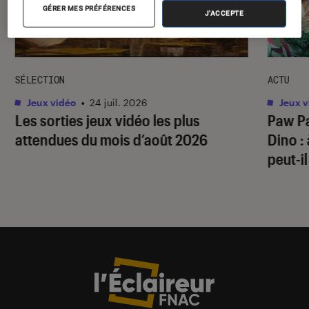
GÉRER MES PRÉFÉRENCES
J'ACCEPTE
SÉLECTION
ACTU
Jeux vidéo
•
24 juil. 2026
Jeux v
Les sorties jeux vidéo les plus
Paw Pa
attendues du mois d’août 2026
Dino
:
peut-il