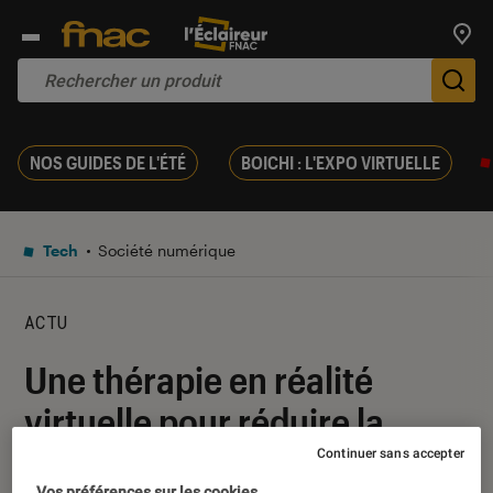
Trouv
De
NOS GUIDES DE L'ÉTÉ
BOICHI : L'EXPO VIRTUELLE
Tech
Société numérique
ACTU
Une thérapie en réalité
virtuelle pour réduire la
douleur chronique autorisée
Continuer sans accepter
Vos préférences sur les cookies