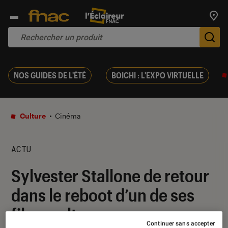
Trouv
De
NOS GUIDES DE L'ÉTÉ
BOICHI : L'EXPO VIRTUELLE
Culture
Cinéma
ACTU
Sylvester Stallone de retour
dans le reboot d’un de ses
films cultes
Continuer sans accepter