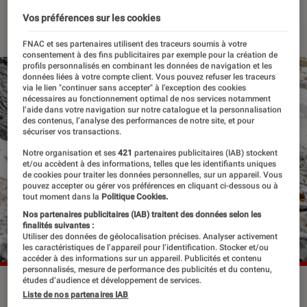
02 mai 2023
・
Par
Edouard Lebigre
Vos préférences sur les cookies
FNAC et ses partenaires utilisent des traceurs soumis à votre
consentement à des fins publicitaires par exemple pour la création de
profils personnalisés en combinant les données de navigation et les
données liées à votre compte client. Vous pouvez refuser les traceurs
via le lien "continuer sans accepter" à l’exception des cookies
nécessaires au fonctionnement optimal de nos services notamment
l’aide dans votre navigation sur notre catalogue et la personnalisation
des contenus, l’analyse des performances de notre site, et pour
sécuriser vos transactions.
Notre organisation et ses
421
partenaires publicitaires (IAB) stockent
et/ou accèdent à des informations, telles que les identifiants uniques
de cookies pour traiter les données personnelles, sur un appareil. Vous
pouvez accepter ou gérer vos préférences en cliquant ci-dessous ou à
tout moment dans la
Politique Cookies.
Nos partenaires publicitaires (IAB) traitent des données selon les
finalités suivantes :
Utiliser des données de géolocalisation précises. Analyser activement
les caractéristiques de l’appareil pour l’identification. Stocker et/ou
accéder à des informations sur un appareil. Publicités et contenu
personnalisés, mesure de performance des publicités et du contenu,
études d’audience et développement de services.
Cliffhanger avait signé le grand retour de Stallone, après
Liste de nos partenaires IAB
plusieurs échecs dans la comédie.
©"Cliffhanger" Sony