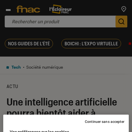
Trouv
De
NOS GUIDES DE L'ÉTÉ
BOICHI : L'EXPO VIRTUELLE
Tech
Société numérique
ACTU
Une intelligence artificielle
pourra bientôt aider à
diagnostiquer le cancer du
Continuer sans accepter
Vos préférences sur les cookies