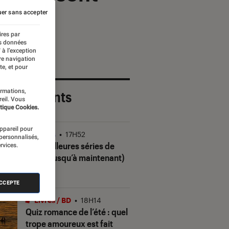
er sans accepter
ires par
es données
 à l’exception
re navigation
te, et pour
ormations,
 plus récents
reil. Vous
tique Cookies.
appareil pour
Séries
•
17H52
 personnalisés,
Les meilleures séries de
rvices.
2026 (jusqu’à maintenant)
ACCEPTE
Livres / BD
•
18H14
Quiz romance de l’été : quel
trope amoureux est fait