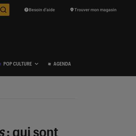
Besoin d’aide
Trouver mon magasin
Des suggestions de produits vont vous être proposées pendant vo
POP CULTURE
AGENDA
s
: qui sont