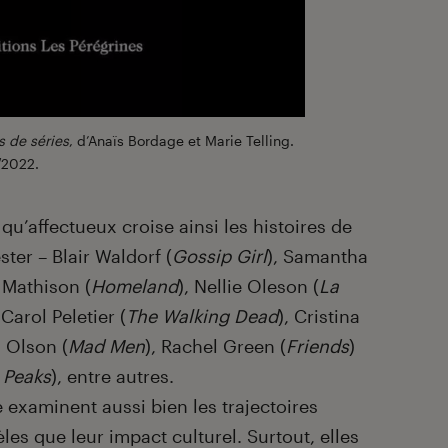
s de séries
, d’Anaïs Bordage et Marie Telling.
/2022.
u’affectueux croise ainsi les histoires de
ter – Blair Waldorf (
Gossip Girl
), Samantha
e Mathison (
Homeland
), Nellie Oleson (
La
 Carol Peletier (
The Walking Dead
), Cristina
y Olson (
Mad Men
), Rachel Green (
Friends
)
 Peaks
), entre autres.
 examinent aussi bien les trajectoires
es que leur impact culturel. Surtout, elles