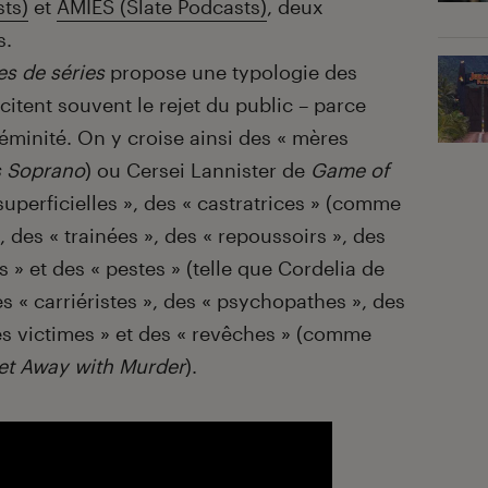
sts)
et
AMIES (Slate Podcasts)
, deux
s.
es de séries
propose une typologie des
itent souvent le rejet du public – parce
 féminité. On y croise ainsi des « mères
s Soprano
) ou Cersei Lannister de
Game of
superficielles », des « castratrices » (comme
), des « trainées », des « repoussoirs », des
s » et des « pestes » (telle que Cordelia de
des « carriéristes », des « psychopathes », des
ses victimes » et des « revêches » (comme
et Away with Murder
).