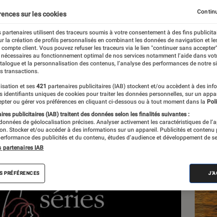
 méchantes?
Continu
rences sur les cookies
 partenaires utilisent des traceurs soumis à votre consentement à des fins publicita
r la création de profils personnalisés en combinant les données de navigation et l
ard
e compte client. Vous pouvez refuser les traceurs via le lien "continuer sans accepter"
 nécessaires au fonctionnement optimal de nos services notamment l’aide dans vot
atalogue et la personnalisation des contenus, l’analyse des performances de notre si
s transactions.
isation et ses
421
partenaires publicitaires (IAB) stockent et/ou accèdent à des inf
Les
es identifiants uniques de cookies pour traiter les données personnelles, sur un appa
pter ou gérer vos préférences en cliquant ci-dessous ou à tout moment dans la
Poli
res publicitaires (IAB) traitent des données selon les finalités suivantes :
 données de géolocalisation précises. Analyser activement les caractéristiques de l’
tion. Stocker et/ou accéder à des informations sur un appareil. Publicités et contenu
erformance des publicités et du contenu, études d’audience et développement de se
s partenaires IAB
S PRÉFÉRENCES
J'