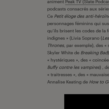
animent
Peak TV (Slate Podca
podcasts consacrés aux série
Ce
Petit éloge des anti-héroïn
personnages féminins qui susc
qu’ils brisent les codes de la
indignes » (Livia Soprano (
Le
Thrones
, par exemple), des « 
Skyler White de
Breaking Bad
« hystériques », des « coincée
Buffy contre les vampires
) , 
« traitresses », des « mauvai
Annalise Keating de
How to G