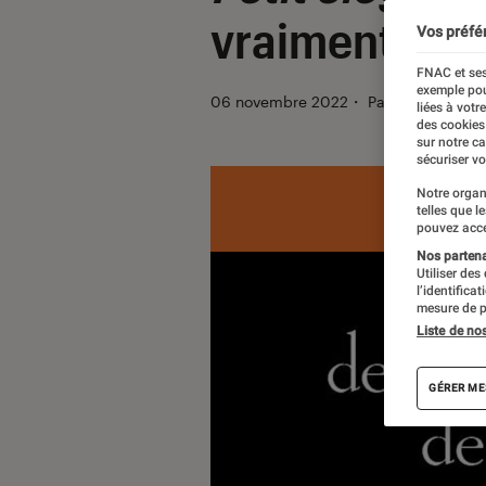
vraiment les
Vos préfé
FNAC et ses
exemple pou
06 novembre 2022
・
Par
Sophie Ben
liées à votr
des cookies
sur notre c
sécuriser vo
Notre organ
telles que l
pouvez acce
Nos partenai
Utiliser des
l’identifica
mesure de p
Liste de no
GÉRER ME