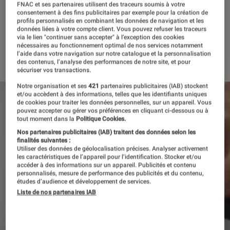
« violation des droits
FNAC et ses partenaires utilisent des traceurs soumis à votre
consentement à des fins publicitaires par exemple pour la création de
humains »
profils personnalisés en combinant les données de navigation et les
données liées à votre compte client. Vous pouvez refuser les traceurs
via le lien "continuer sans accepter" à l’exception des cookies
nécessaires au fonctionnement optimal de nos services notamment
12 octobre 2022
l’aide dans votre navigation sur notre catalogue et la personnalisation
des contenus, l’analyse des performances de notre site, et pour
sécuriser vos transactions.
Notre organisation et ses
421
partenaires publicitaires (IAB) stockent
et/ou accèdent à des informations, telles que les identifiants uniques
de cookies pour traiter les données personnelles, sur un appareil. Vous
pouvez accepter ou gérer vos préférences en cliquant ci-dessous ou à
tout moment dans la
Politique Cookies.
Nos partenaires publicitaires (IAB) traitent des données selon les
finalités suivantes :
Utiliser des données de géolocalisation précises. Analyser activement
les caractéristiques de l’appareil pour l’identification. Stocker et/ou
accéder à des informations sur un appareil. Publicités et contenu
personnalisés, mesure de performance des publicités et du contenu,
études d’audience et développement de services.
Liste de nos partenaires IAB