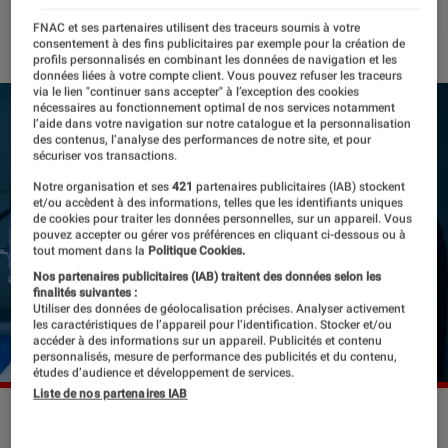
07 octobre 2022
・
Par
Lisa Muratore
FNAC et ses partenaires utilisent des traceurs soumis à votre
consentement à des fins publicitaires par exemple pour la création de
profils personnalisés en combinant les données de navigation et les
données liées à votre compte client. Vous pouvez refuser les traceurs
via le lien "continuer sans accepter" à l’exception des cookies
nécessaires au fonctionnement optimal de nos services notamment
l’aide dans votre navigation sur notre catalogue et la personnalisation
des contenus, l’analyse des performances de notre site, et pour
sécuriser vos transactions.
Notre organisation et ses
421
partenaires publicitaires (IAB) stockent
et/ou accèdent à des informations, telles que les identifiants uniques
de cookies pour traiter les données personnelles, sur un appareil. Vous
pouvez accepter ou gérer vos préférences en cliquant ci-dessous ou à
tout moment dans la
Politique Cookies.
Nos partenaires publicitaires (IAB) traitent des données selon les
finalités suivantes :
Utiliser des données de géolocalisation précises. Analyser activement
les caractéristiques de l’appareil pour l’identification. Stocker et/ou
accéder à des informations sur un appareil. Publicités et contenu
personnalisés, mesure de performance des publicités et du contenu,
études d’audience et développement de services.
Liste de nos partenaires IAB
Jared Leto dans "Morbius"
©2021 CTMG, Inc. All Rights
Reserved