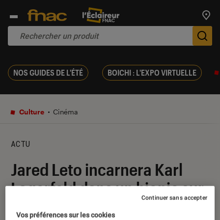
Trouv
De
NOS GUIDES DE L'ÉTÉ
BOICHI : L'EXPO VIRTUELLE
Culture
Cinéma
ACTU
Jared Leto incarnera Karl
Lagerfeld dans un biopic sur
Continuer sans accepter
le designer
Vos préférences sur les cookies