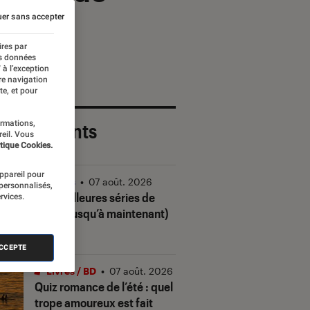
er sans accepter
ires par
es données
 à l’exception
re navigation
te, et pour
ormations,
 plus récents
reil. Vous
tique Cookies.
appareil pour
Séries
•
07 août. 2026
 personnalisés,
Les meilleures séries de
rvices.
2026 (jusqu’à maintenant)
ACCEPTE
Livres / BD
•
07 août. 2026
Quiz romance de l’été : quel
trope amoureux est fait