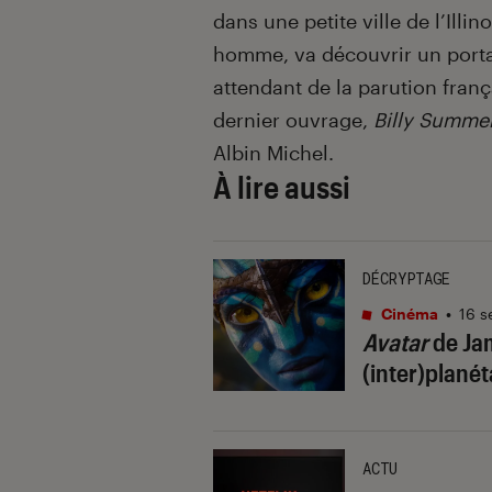
dans une petite ville de l’Illin
homme, va découvrir un porta
attendant de la parution fran
dernier ouvrage,
Billy Summe
Albin Michel.
À lire aussi
DÉCRYPTAGE
Cinéma
•
16 s
Avatar
de Jam
(inter)plané
ACTU