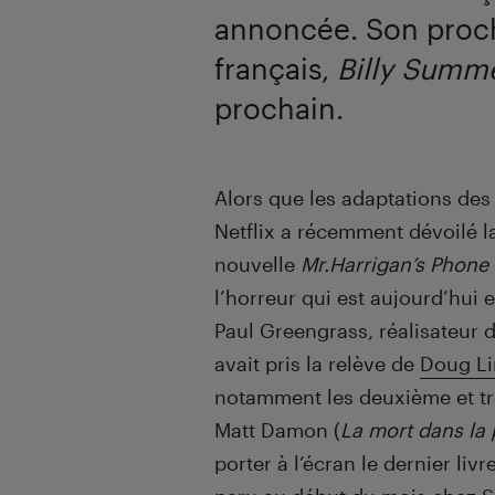
annoncée. Son proch
français,
Billy Summ
prochain.
Introduction
Alors que les adaptations de
Netflix a récemment dévoilé 
nouvelle
Mr.Harrigan’s Phone
l’horreur qui est aujourd’hui
Paul Greengrass, réalisateur 
avait pris la relève de
Doug L
notamment les deuxième et tro
Matt Damon (
La mort dans la
porter à l’écran le dernier li