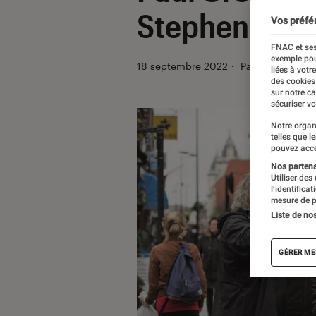
Stephen King
Vos préfé
FNAC et ses
exemple pou
18 septembre 2022
・
Par
Félix Tardie
liées à votr
des cookies
sur notre c
sécuriser vo
Notre organ
telles que l
pouvez acce
Nos partenai
Utiliser des
l’identifica
mesure de p
Liste de no
GÉRER ME