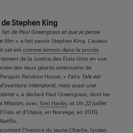
 de Stephen King
un fan de Paul Greengrass et que je pense
e film »,
a fait savoir Stephen King. L’auteur
t cet été
comme témoin dans le procès
rtement de la Justice des États-Unis en vue
ersée des deux géants américains de
et Penguin Random House. «
Fairy Tale est
d’aventure intemporel, mais aussi une
blante »,
a déclaré Paul Greengrass, dont les
a Mission,
avec
Tom Hanks
, et
Un 22 juillet
d’Oslo et d’Utøya, en Norvège, en 2011),
Netflix.
acontent l’histoire du jeune Charlie, lycéen