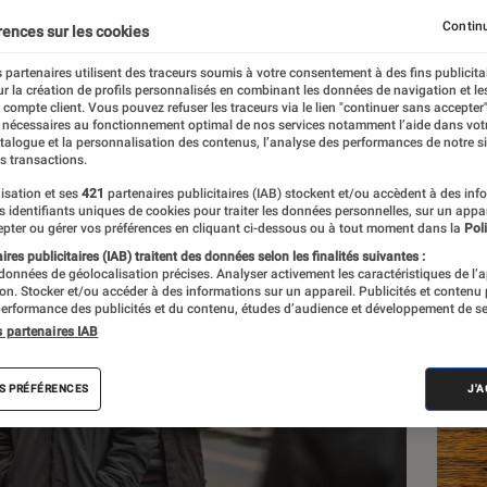
Continu
rences sur les cookies
 partenaires utilisent des traceurs soumis à votre consentement à des fins publicita
r la création de profils personnalisés en combinant les données de navigation et l
u
e compte client. Vous pouvez refuser les traceurs via le lien "continuer sans accepter"
 nécessaires au fonctionnement optimal de nos services notamment l’aide dans vot
atalogue et la personnalisation des contenus, l’analyse des performances de notre si
s transactions.
isation et ses
421
partenaires publicitaires (IAB) stockent et/ou accèdent à des inf
Les
es identifiants uniques de cookies pour traiter les données personnelles, sur un appa
pter ou gérer vos préférences en cliquant ci-dessous ou à tout moment dans la
Poli
res publicitaires (IAB) traitent des données selon les finalités suivantes :
 données de géolocalisation précises. Analyser activement les caractéristiques de l’
tion. Stocker et/ou accéder à des informations sur un appareil. Publicités et contenu
erformance des publicités et du contenu, études d’audience et développement de se
s partenaires IAB
S PRÉFÉRENCES
J'