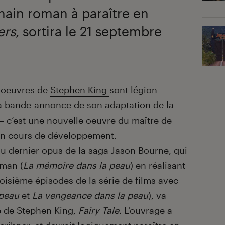
ain roman à paraître en
ers
, sortira le 21 septembre
s oeuvres de
Stephen King
sont légion –
la bande-annonce de son adaptation de la
– c’est une nouvelle oeuvre du maître de
 en cours de développement.
du dernier opus de
la saga Jason Bourne
, qui
iman
(
La mémoire dans la peau
) en réalisant
isième épisodes de la série de films avec
 peau
et
La vengeance dans la peau
), va
vre de Stephen King,
Fairy Tale.
L’ouvrage a