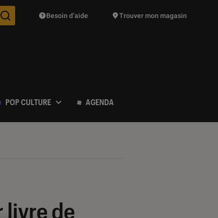
Besoin d’aide
Trouver mon magasin
Des suggestions de produits vont vous être proposées pendant vo
POP CULTURE
AGENDA
 livre de