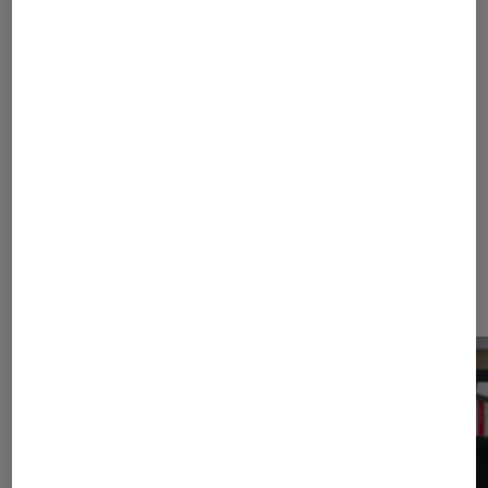
Pour aller plus loin
Apple TV+
Emmy Awards
HBO
Netflix
Dernièrement dans Actu Séries