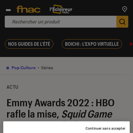
Trouv
De
NOS GUIDES DE L'ÉTÉ
BOICHI : L'EXPO VIRTUELLE
Pop Culture
Séries
ACTU
Emmy Awards 2022 : HBO
rafle la mise,
Squid Game
tire son épingle du jeu
Continuer sans accepter