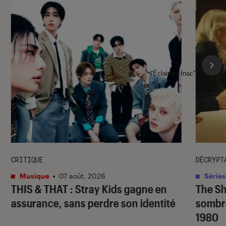
l'Éclaireur fnac">
CRITIQUE
DÉCRYPT
Musique
•
07 août. 2026
Séries
THIS & THAT
: Stray Kids gagne en
The S
assurance, sans perdre son identité
sombr
1980