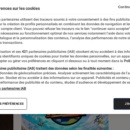
, à la pop culture, à la culture numérique et
Continu
rences sur les cookies
 partenaires utilisent des traceurs soumis à votre consentement à des fins publicita
r la création de profils personnalisés en combinant les données de navigation et l
e compte client. Vous pouvez refuser les traceurs via le lien "continuer sans accepter"
 nécessaires au fonctionnement optimal de nos services notamment l’aide dans vot
atalogue et la personnalisation des contenus, l’analyse des performances de notre si
s transactions.
s
isation et ses
421
partenaires publicitaires (IAB) stockent et/ou accèdent à des inf
es identifiants uniques de cookies pour traiter les données personnelles, sur un appa
pter ou gérer vos préférences en cliquant ci-dessous ou à tout moment dans la
Poli
res publicitaires (IAB) traitent des données selon les finalités suivantes :
 guides
Tests
 données de géolocalisation précises. Analyser activement les caractéristiques de l’
tion. Stocker et/ou accéder à des informations sur un appareil. Publicités et contenu
erformance des publicités et du contenu, études d’audience et développement de se
s partenaires IAB
S PRÉFÉRENCES
J'