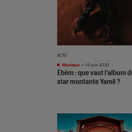
ACTU
Musique
•
14 juin 2025
Ébēm
: que vaut l’album d
star montante Yamê ?