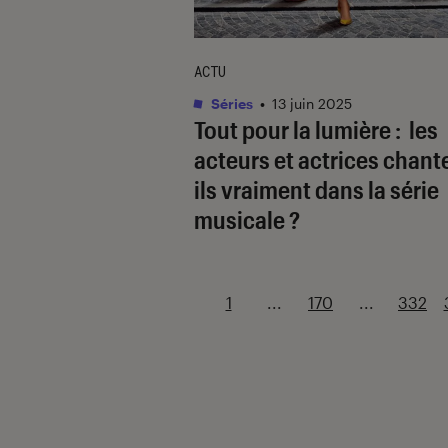
ACTU
Séries
•
13 juin 2025
Tout pour la lumière
: les
acteurs et actrices chant
ils vraiment dans la série
musicale ?
1
...
170
...
332