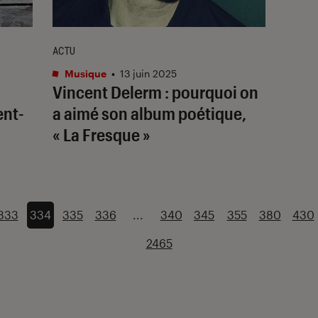
ACTU
Musique
•
13 juin 2025
Vincent Delerm : pourquoi on
ent-
a aimé son album poétique,
« La Fresque »
333
334
335
336
...
340
345
355
380
430
2465