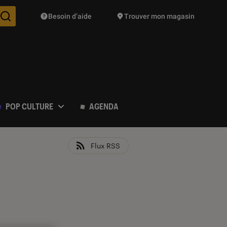
Besoin d’aide
Trouver mon magasin
Des suggestions de produits vont vous être proposées pendant vo
POP CULTURE
AGENDA
Flux RSS