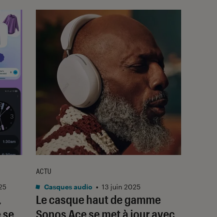
ACTU
25
Casques audio
•
13 juin 2025
,
Le casque haut de gamme
 se
Sonos Ace se met à jour avec