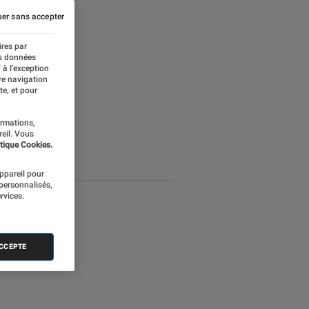
er sans accepter
ires par
es données
 à l’exception
re navigation
te, et pour
ormations,
reil. Vous
tique Cookies.
appareil pour
 personnalisés,
rvices.
ACCEPTE