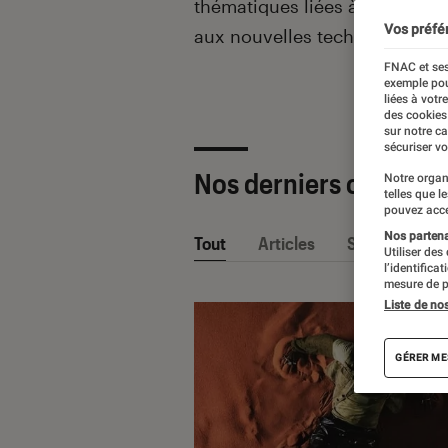
thématiques liées
à la culture
Vos préfé
aux nouvelles technologies.
FNAC et ses
exemple pou
liées à votr
des cookies
sur notre c
sécuriser vo
Nos derniers contenu
Notre organ
telles que l
pouvez acce
Nos partenai
Tout
Articles
Sélections et
Utiliser des
l’identifica
mesure de p
Liste de no
GÉRER ME