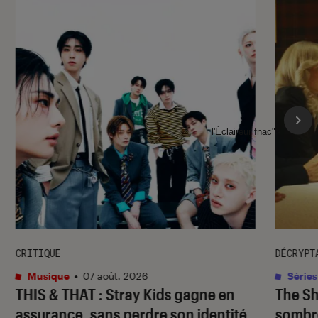
l'Éclaireur fnac">
CRITIQUE
DÉCRYPT
Musique
•
07 août. 2026
Séries
THIS & THAT
: Stray Kids gagne en
The S
assurance, sans perdre son identité
sombr