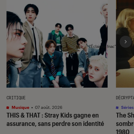
l'Éclaireur fnac">
CRITIQUE
DÉCRYPT
Musique
•
07 août. 2026
Séries
THIS & THAT
: Stray Kids gagne en
The S
assurance, sans perdre son identité
sombr
1980