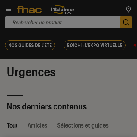
Trouv
De
NOS GUIDES DE L'ÉTÉ
BOICHI : L'EXPO VIRTUELLE
Urgences
Nos derniers contenus
Tout
Articles
Sélections et guides