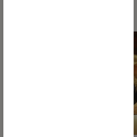
À la une de
VOIR TOUT
l'Éclaireur FNAC
l'Éclaireur fnac">