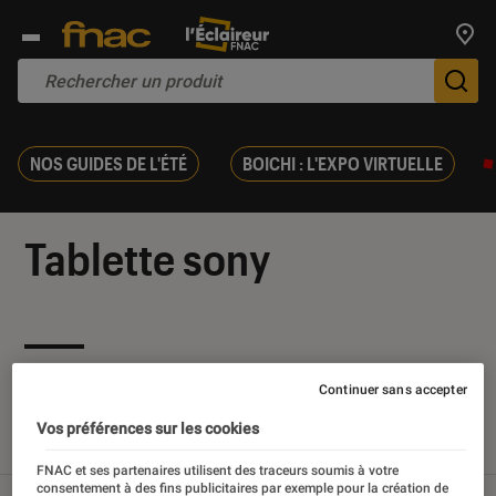
Trouv
De
NOS GUIDES DE L'ÉTÉ
BOICHI : L'EXPO VIRTUELLE
Tablette sony
Nos derniers contenus
Continuer sans accepter
Vos préférences sur les cookies
Tout
Articles
Tests
FNAC et ses partenaires utilisent des traceurs soumis à votre
consentement à des fins publicitaires par exemple pour la création de