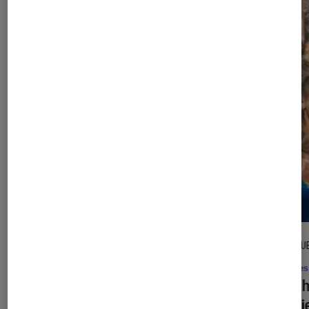
l'Éclaireur fnac">
ENTRETIEN
CRITIQU
Théâtre et spectacles
•
06 août. 2026
Séries
Sofia Belabbes pour
Ketchup Mayo
:
The S
“Depuis que j’ai 8 ans, je sais que je
la sér