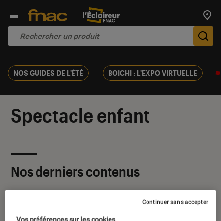
Trouv
De
NOS GUIDES DE L'ÉTÉ
BOICHI : L'EXPO VIRTUELLE
Spectacle enfant
Nos derniers contenus
Continuer sans accepter
Vos préférences sur les cookies