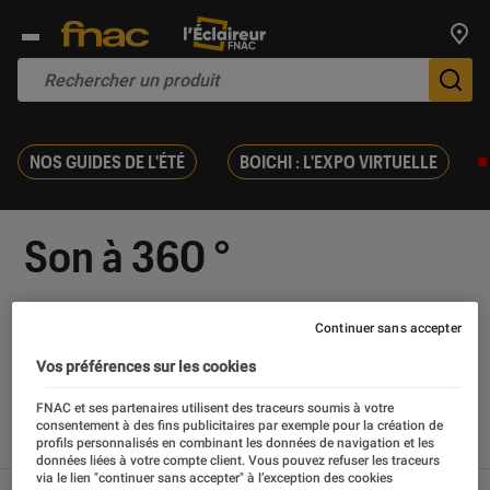
Trouv
De
NOS GUIDES DE L'ÉTÉ
BOICHI : L'EXPO VIRTUELLE
Son à 360 °
Continuer sans accepter
Vos préférences sur les cookies
Nos derniers contenus
FNAC et ses partenaires utilisent des traceurs soumis à votre
consentement à des fins publicitaires par exemple pour la création de
Tout
Articles
Tests
profils personnalisés en combinant les données de navigation et les
données liées à votre compte client. Vous pouvez refuser les traceurs
via le lien "continuer sans accepter" à l’exception des cookies