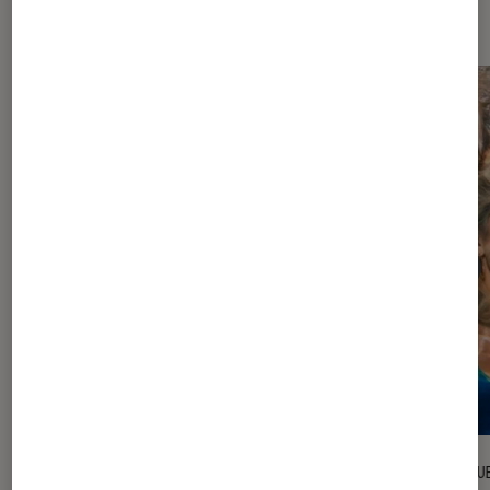
l'Éclaireur FNAC
l'Éclaireur fnac">
ENTRETIEN
CRITIQU