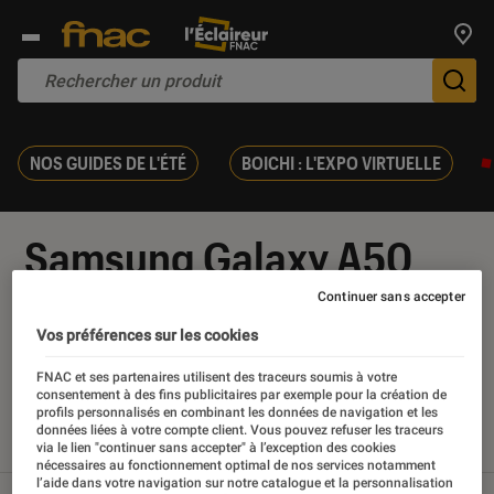
Trouv
De
NOS GUIDES DE L'ÉTÉ
BOICHI : L'EXPO VIRTUELLE
Samsung Galaxy A50
Continuer sans accepter
Vos préférences sur les cookies
Nos derniers contenus
FNAC et ses partenaires utilisent des traceurs soumis à votre
consentement à des fins publicitaires par exemple pour la création de
profils personnalisés en combinant les données de navigation et les
données liées à votre compte client. Vous pouvez refuser les traceurs
Tout
Articles
Sélections et guides
Tests
via le lien "continuer sans accepter" à l’exception des cookies
nécessaires au fonctionnement optimal de nos services notamment
l’aide dans votre navigation sur notre catalogue et la personnalisation