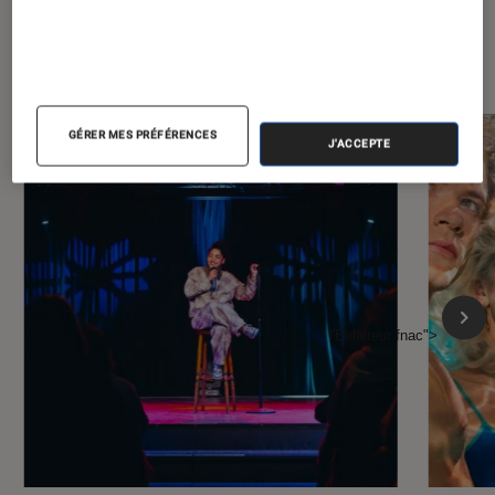
À la une de
VOIR TOUT
l'Éclaireur FNAC
GÉRER MES PRÉFÉRENCES
J'ACCEPTE
l'Éclaireur fnac">