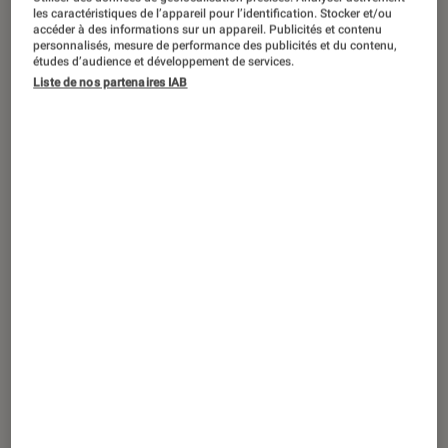
SÉLECTION
les caractéristiques de l’appareil pour l’identification. Stocker et/ou
accéder à des informations sur un appareil. Publicités et contenu
Musique
•
16 avr. 2019
personnalisés, mesure de performance des publicités et du contenu,
Give me five ! 5 albums rock que vous
études d’audience et développement de services.
Liste de nos partenaires IAB
allez adorer