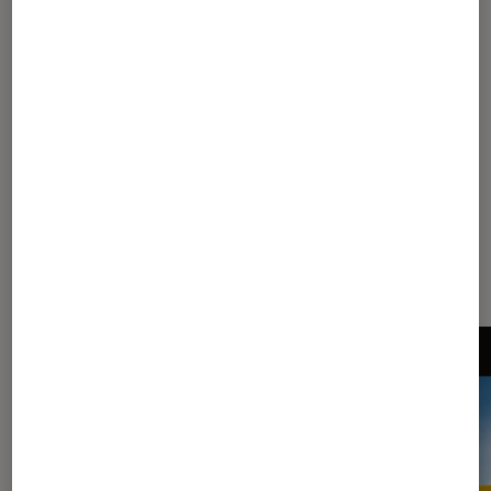
1
...
8
9
10
11
12
13
Les plus lus dans Rock indé