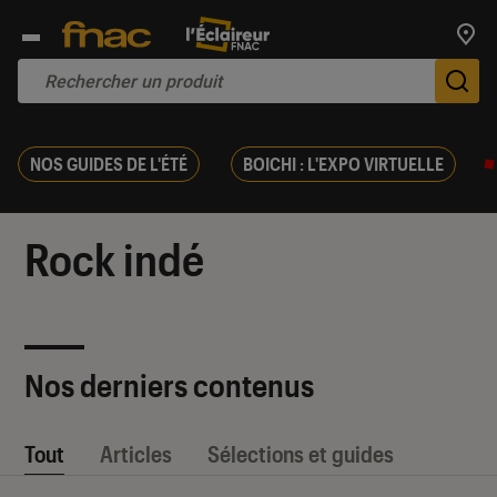
Trouv
De
NOS GUIDES DE L'ÉTÉ
BOICHI : L'EXPO VIRTUELLE
Rock indé
Nos derniers contenus
Tout
Articles
Sélections et guides