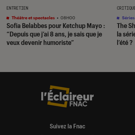
ENTRETIEN
CRITIQU
Théâtre et spectacles
•
08H00
Séries
Sofia Belabbes pour
Ketchup Mayo
:
The S
“Depuis que j’ai 8 ans, je sais que je
la sér
veux devenir humoriste”
l’été ?
Suivez la Fnac