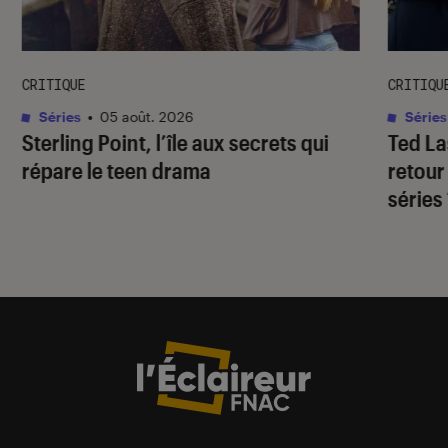
CRITIQUE
CRITIQU
Séries
•
05 août. 2026
Séries
Sterling Point
, l’île aux secrets qui
Ted L
répare le teen drama
retour
séries