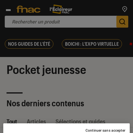
Trouv
De
NOS GUIDES DE L'ÉTÉ
BOICHI : L'EXPO VIRTUELLE
Pocket jeunesse
Nos derniers contenus
Tout
Articles
Sélections et guides
Continuer sans accepter