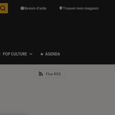
Besoin d’aide
Trouver mon magasin
Des suggestions de produits vont vous être proposées pendant vo
POP CULTURE
AGENDA
Flux RSS