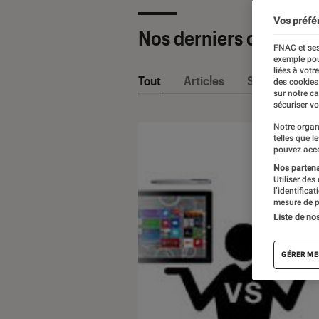
Vos préfé
Nos derniers contenu
FNAC et ses
exemple pou
liées à votr
Tout
Articles
Sélections et
des cookies
sur notre c
sécuriser vo
Notre organ
telles que l
pouvez acce
Nos partenai
Utiliser des
l’identifica
mesure de p
Liste de no
GÉRER ME