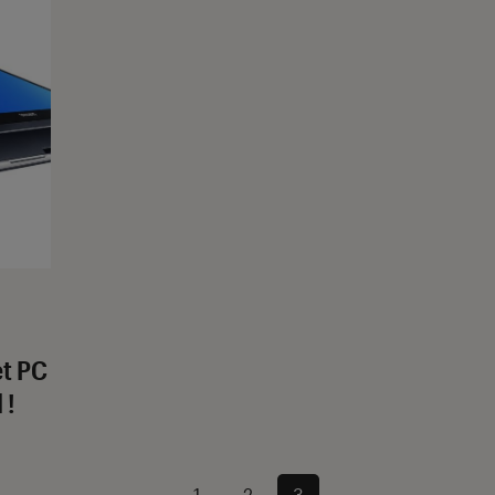
et PC
 !
1
2
3