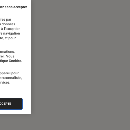
er sans accepter
ires par
es données
 à l’exception
re navigation
te, et pour
ormations,
reil. Vous
tique Cookies.
appareil pour
 personnalisés,
rvices.
ACCEPTE