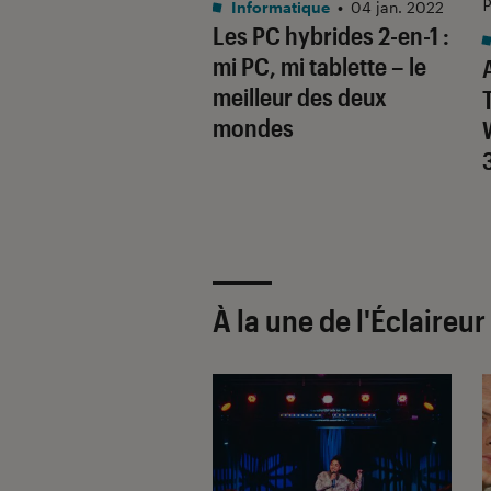
E
P
Informatique
•
04 jan. 2022
Les PC hybrides 2-en-1 :
rmatique
•
20 août. 2015
mi PC, mi tablette – le
soft Surface 3 ou
meilleur des deux
e Pro 3 : laquelle
mondes
r ?
À la une de
l'Éclaireu