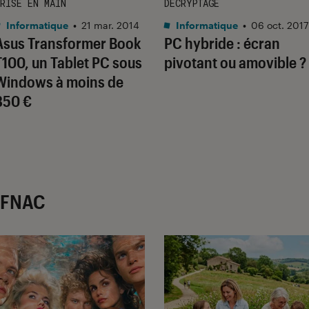
RISE EN MAIN
DÉCRYPTAGE
Informatique
•
21 mar. 2014
Informatique
•
06 oct. 2017
Asus Transformer Book
PC hybride : écran
T100, un Tablet PC sous
pivotant ou amovible ?
Windows à moins de
350 €
r FNAC