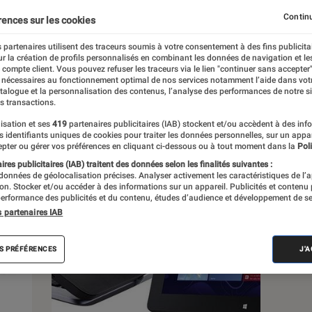
Continu
rences sur les cookies
s
 partenaires utilisent des traceurs soumis à votre consentement à des fins publicita
r la création de profils personnalisés en combinant les données de navigation et l
e compte client. Vous pouvez refuser les traceurs via le lien "continuer sans accepter"
 guides
Tests
 nécessaires au fonctionnement optimal de nos services notamment l’aide dans vot
atalogue et la personnalisation des contenus, l’analyse des performances de notre si
s transactions.
isation et ses
419
partenaires publicitaires (IAB) stockent et/ou accèdent à des inf
es identifiants uniques de cookies pour traiter les données personnelles, sur un appa
pter ou gérer vos préférences en cliquant ci-dessous ou à tout moment dans la
Poli
res publicitaires (IAB) traitent des données selon les finalités suivantes :
 données de géolocalisation précises. Analyser activement les caractéristiques de l’
tion. Stocker et/ou accéder à des informations sur un appareil. Publicités et contenu
erformance des publicités et du contenu, études d’audience et développement de se
s partenaires IAB
S PRÉFÉRENCES
J'