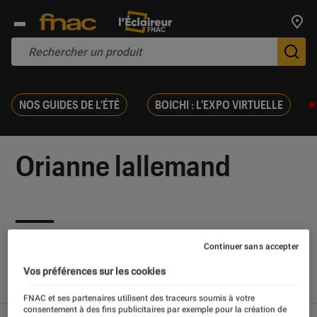
Trouv
De
NOS GUIDES DE L'ÉTÉ
BOICHI : L'EXPO VIRTUELLE
Orianne lallemand
Nos derniers contenus
Continuer sans accepter
Vos préférences sur les cookies
Tout
Articles
Sélections et guides
FNAC et ses partenaires utilisent des traceurs soumis à votre
consentement à des fins publicitaires par exemple pour la création de