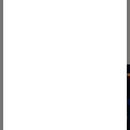
réel »
À la une de
VOIR TOUT
l'Éclaireur FNAC
l'Éclaireur fnac">