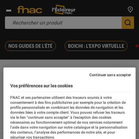
Trouv
De
NOS GUIDES DE L'ÉTÉ
BOICHI : L'EXPO VIRTUELLE
Niantic
Continuer sans accepter
Vos préférences sur les cookies
FNAC et ses partenaires utilisent des traceurs soumis à votre
consentement à des fins publicitaires par exemple pour la création de
Nos derniers contenus
profils personnalisés en combinant les données de navigation et les
données liées à votre compte client. Vous pouvez refuser les traceurs
via le lien "continuer sans accepter" à l’exception des cookies
nécessaires au fonctionnement optimal de nos services notamment
Tout
Articles
Dossiers
l’aide dans votre navigation sur notre catalogue et la personnalisation
des contenus, l’analyse des performances de notre site, et pour
sécuriser vos transactions.