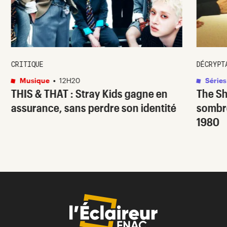
CRITIQUE
DÉCRYPT
Musique
•
12H20
Séries
THIS & THAT
: Stray Kids gagne en
The S
assurance, sans perdre son identité
sombr
1980