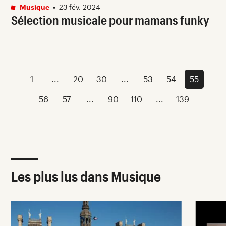
Musique
•
23 fév. 2024
Sélection musicale pour mamans funky
1
...
20
30
...
53
54
55
56
57
...
90
110
...
139
Les plus lus dans Musique