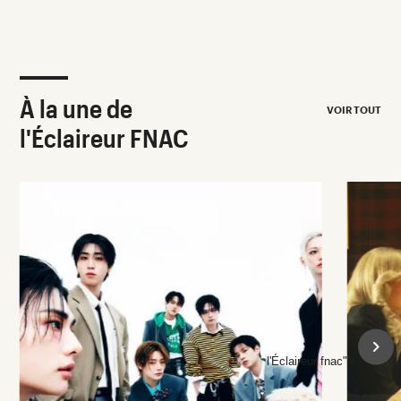
À la une de
VOIR TOUT
l'Éclaireur FNAC
l'Éclaireur fnac">