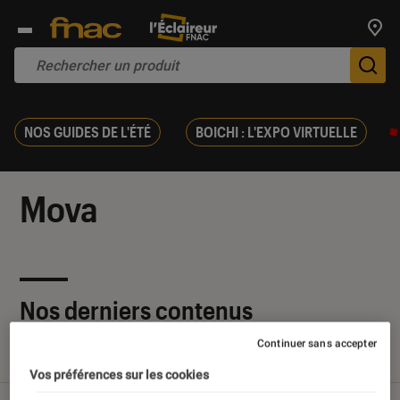
Trouv
De
NOS GUIDES DE L'ÉTÉ
BOICHI : L'EXPO VIRTUELLE
Mova
Nos derniers contenus
Continuer sans accepter
Tout
Articles
Tests
Vos préférences sur les cookies