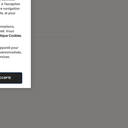
 à l’exception
re navigation
te, et pour
ormations,
reil. Vous
tique Cookies.
appareil pour
 personnalisés,
rvices.
ACCEPTE