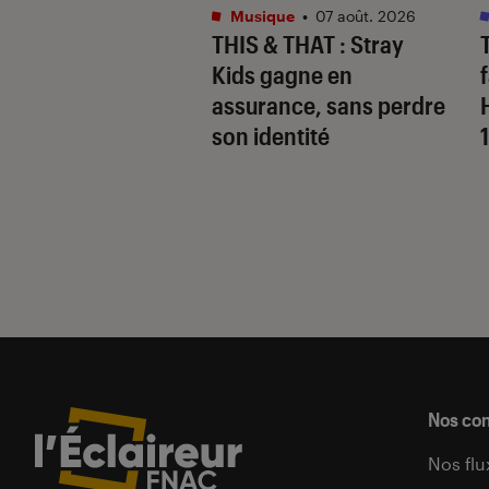
s
•
07 août. 2026
Musique
•
07 août. 2026
 Gervais, le sale
THIS & THAT
: Stray
 de la comédie
Kids gagne en
nnique
assurance, sans perdre
son identité
Nos co
Nos flu