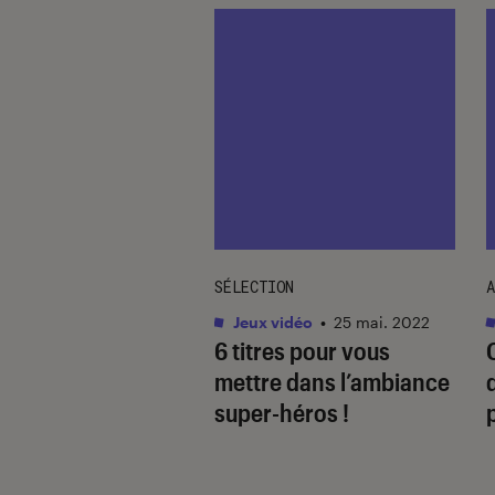
SÉLECTION
A
Culture
•
26 juin 2026
Jeux vidéo
•
25 mai. 2022
l x Magic The
6 titres pour vous
ring : l’événement
mettre dans l’ambiance
ulture à ne pas
super-héros !
uer
isé par Hasbro