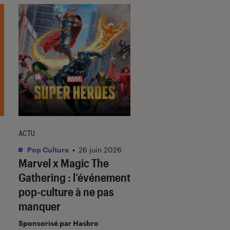
ACTU
SÉLECTION
Pop Culture
•
26 juin 2026
Jeux vidéo
•
25 mai. 
Marvel x Magic The
6 titres pour vous
Gathering : l’événement
mettre dans l’amb
pop-culture à ne pas
super-héros !
manquer
Sponsorisé par Hasbro