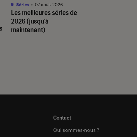
Séries
•
07 août. 2026
Livres / BD
•
07 août.
Les meilleures séries de
Quiz romance de l’
2026 (jusqu’à
quel trope amour
s
maintenant)
est fait pour vous 
Contact
Qui sommes-nous ?