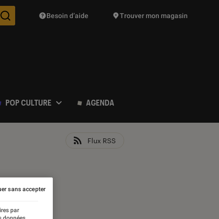
Besoin d’aide
Trouver mon magasin
Des suggestions de produits vont vous être proposées pendant vo
POP CULTURE
AGENDA
Flux RSS
er sans accepter
ires par
es données