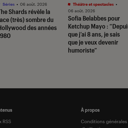
Séries
•
06 août. 2026
Théâtre et spectacles
•
The Shards
révèle la
06 août. 2026
Sofia Belabbes pour
face (très) sombre du
Ketchup Mayo
: “Depui
Hollywood des années
que j’ai 8 ans, je sais
1980
que je veux devenir
humoriste”
ntenus
À propos
x RSS
Conditions générales