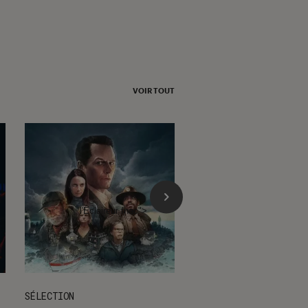
VOIR TOUT
l'Éclaireur fnac">
SÉLECTION
SÉLECTION