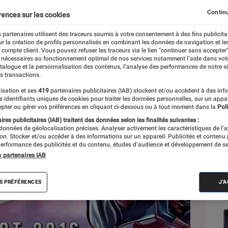
Continu
rences sur les cookies
 partenaires utilisent des traceurs soumis à votre consentement à des fins publicita
r la création de profils personnalisés en combinant les données de navigation et l
e compte client. Vous pouvez refuser les traceurs via le lien "continuer sans accepter"
 nécessaires au fonctionnement optimal de nos services notamment l’aide dans vot
Sél
atalogue et la personnalisation des contenus, l’analyse des performances de notre si
s transactions.
isation et ses
419
partenaires publicitaires (IAB) stockent et/ou accèdent à des inf
es identifiants uniques de cookies pour traiter les données personnelles, sur un appa
pter ou gérer vos préférences en cliquant ci-dessous ou à tout moment dans la
Poli
res publicitaires (IAB) traitent des données selon les finalités suivantes :
 données de géolocalisation précises. Analyser activement les caractéristiques de l’
tion. Stocker et/ou accéder à des informations sur un appareil. Publicités et contenu
erformance des publicités et du contenu, études d’audience et développement de se
s partenaires IAB
S PRÉFÉRENCES
J'