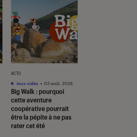
ACTU
SÉLECTION
Jeux vidéo
•
03 août. 2026
Livres / BD
•
26 oct. 
Big Walk
: pourquoi
Les Comics, l’ADN
cette aventure
Marvel !
coopérative pourrait
être la pépite à ne pas
rater cet été