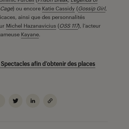
 Cage
) ou encore
Katie Cassidy
(
Gossip Girl
,
icaces, ainsi que des personnalités
eur
Michel Hazanavicius
(
OSS 117
), l’acteur
 gameuse
Kayane
.
c Spectacles afin d’obtenir des places