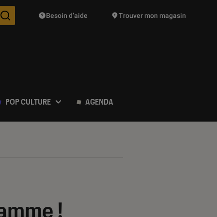
Besoin d’aide
Trouver mon magasin
Des suggestions de produits vont vous être proposées pendant vo
POP CULTURE
AGENDA
ramme !