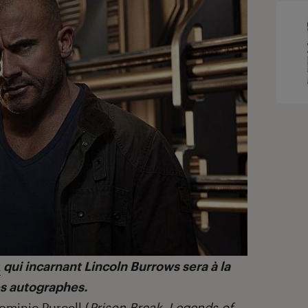
k
qui incarnant Lincoln Burrows sera à la
es autographes.
ominic Purcell
(
Prison Break
,
Legends of