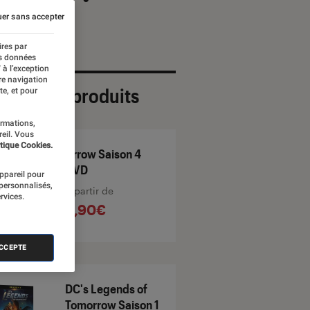
er sans accepter
ires par
es données
 à l’exception
re navigation
ection de produits
te, et pour
ormations,
reil. Vous
tique Cookies.
Arrow Saison 4
DVD
appareil pour
 personnalisés,
À partir de
rvices.
8,90€
ACCEPTE
DC's Legends of
Tomorrow Saison 1