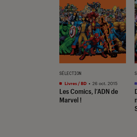
SÉLECTION
S
vidéo
•
03 août. 2026
Livres / BD
•
26 oct. 2015
alk
: pourquoi
Les Comics, l’ADN de
 aventure
Marvel !
rative pourrait
a pépite à ne pas
cet été