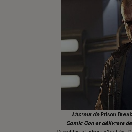
L’acteur de
Prison Brea
Comic Con et délivrera d
Parmi les dizaines d’invités,
D