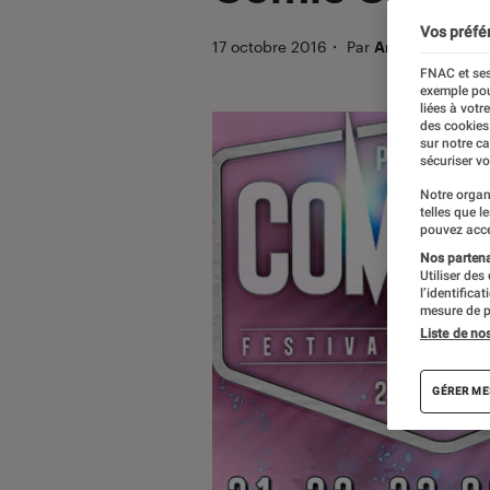
Vos préfé
17 octobre 2016
・
Par
Arthur
FNAC et ses
exemple pou
liées à votr
des cookies
sur notre c
sécuriser vo
Notre organ
telles que l
pouvez acce
Nos partenai
Utiliser des
l’identifica
mesure de p
Liste de no
GÉRER ME