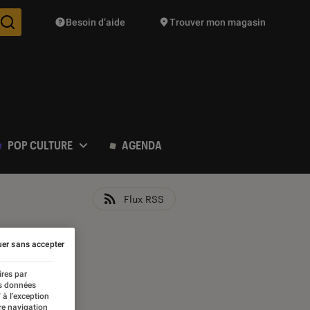
Besoin d’aide
Trouver mon magasin
Des suggestions de produits vont vous être proposées pendant vo
POP CULTURE
AGENDA
Flux RSS
er sans accepter
ires par
es données
 à l’exception
re navigation