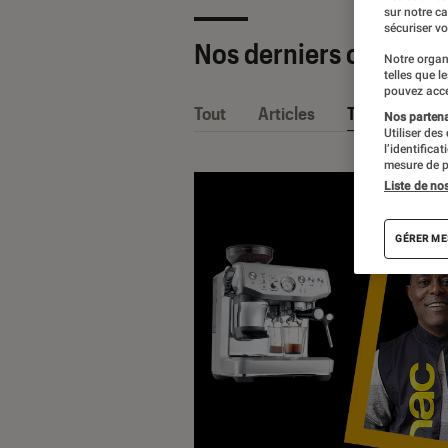
sur notre c
sécuriser vo
Nos derniers contenu
Notre organ
telles que l
pouvez acce
Tout
Articles
Tests
Nos partenai
Utiliser des
l’identifica
mesure de p
Liste de no
GÉRER ME