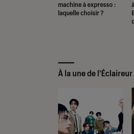
ionnalité avec la
machine à expresso :
ne à café Citiz
laquelle choisir ?
À la une de
l'Éclaireu