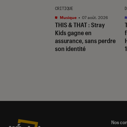
CRITIQUE
D
s
•
07 août. 2026
Musique
•
07 août. 2026
 Gervais, le sale
THIS & THAT
: Stray
 de la comédie
Kids gagne en
nnique
assurance, sans perdre
son identité
Nos co