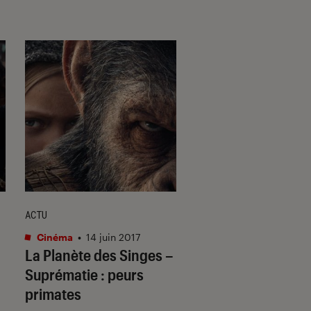
ACTU
DÉCRYPTAGE
Cinéma
•
14 juin 2017
Cinéma
•
08 mai. 20
La Planète des Singes –
La Planète des Sin
Suprématie : peurs
une saga à trois 
primates