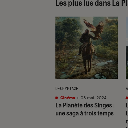
Les plus lus dans La P
DÉCRYPTAGE
A
ma
•
14 juin 2017
Cinéma
•
08 mai. 2024
anète des Singes –
La Planète des Singes :
matie : peurs
une saga à trois temps
tes