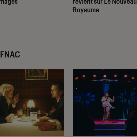
images
revient sur
Le Nouveau
Royaume
r FNAC