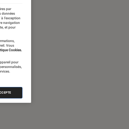
ires par
es données
 à l’exception
re navigation
te, et pour
ormations,
reil. Vous
tique Cookies.
appareil pour
 personnalisés,
rvices.
ACCEPTE