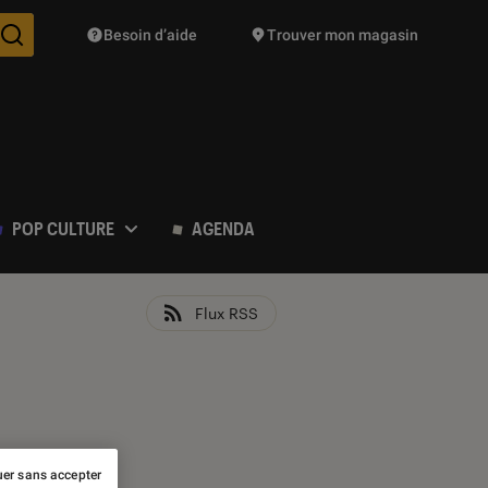
Besoin d’aide
Trouver mon magasin
Des suggestions de produits vont vous être proposées pendant vo
POP CULTURE
AGENDA
Flux RSS
er sans accepter