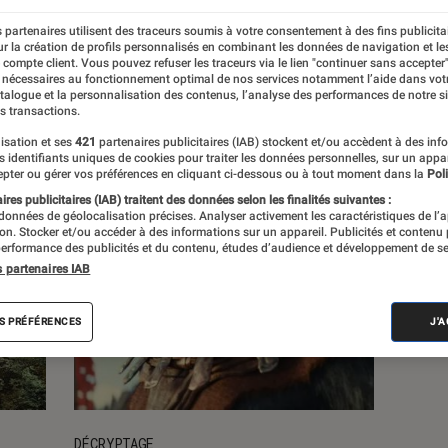
 partenaires utilisent des traceurs soumis à votre consentement à des fins publicita
s
r la création de profils personnalisés en combinant les données de navigation et l
e compte client. Vous pouvez refuser les traceurs via le lien "continuer sans accepter"
 nécessaires au fonctionnement optimal de nos services notamment l’aide dans vot
atalogue et la personnalisation des contenus, l’analyse des performances de notre si
s transactions.
isation et ses
421
partenaires publicitaires (IAB) stockent et/ou accèdent à des inf
es identifiants uniques de cookies pour traiter les données personnelles, sur un appa
pter ou gérer vos préférences en cliquant ci-dessous ou à tout moment dans la
Poli
res publicitaires (IAB) traitent des données selon les finalités suivantes :
 données de géolocalisation précises. Analyser activement les caractéristiques de l’
tion. Stocker et/ou accéder à des informations sur un appareil. Publicités et contenu
erformance des publicités et du contenu, études d’audience et développement de se
s partenaires IAB
S PRÉFÉRENCES
J'
DÉCRYPTAGE