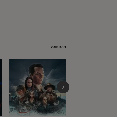
VOIR TOUT
l'Éclaireur fnac">