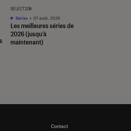
SÉLECTION
SÉLECTION
Séries
•
07 août. 2026
Livres / BD
•
07 août.
Les meilleures séries de
Quiz romance de l’
2026 (jusqu’à
quel trope amour
s
maintenant)
est fait pour vous 
Contact