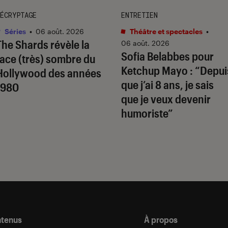
ÉCRYPTAGE
ENTRETIEN
Séries
•
06 août. 2026
Théâtre et spectacles
•
The Shards
révèle la
06 août. 2026
Sofia Belabbes pour
face (très) sombre du
Ketchup Mayo
: “Depui
Hollywood des années
que j’ai 8 ans, je sais
1980
que je veux devenir
humoriste”
ntenus
À propos