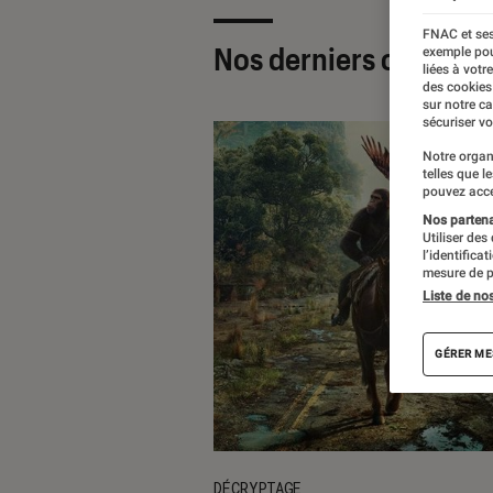
FNAC et ses
Nos derniers contenu
exemple pou
liées à votr
des cookies
sur notre c
sécuriser vo
Notre organ
telles que l
pouvez acce
Nos partenai
Utiliser des
l’identifica
mesure de p
Liste de no
GÉRER ME
DÉCRYPTAGE