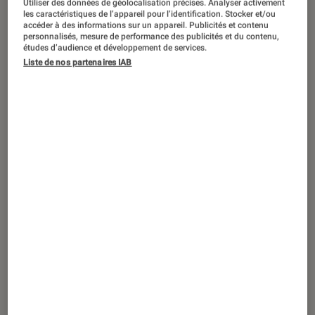
Utiliser des données de géolocalisation précises. Analyser activement
TEST LABO
les caractéristiques de l’appareil pour l’identification. Stocker et/ou
Noté 3 étoiles sur 5
accéder à des informations sur un appareil. Publicités et contenu
Casques audio
•
12 oct. 2021
personnalisés, mesure de performance des publicités et du contenu,
Test labo JVC HA-A50T : des intras
études d’audience et développement de services.
Liste de nos partenaires IAB
perfectibles, mais abordables