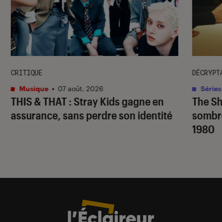
CRITIQUE
DÉCRYPT
Musique
•
07 août. 2026
Séries
THIS & THAT
: Stray Kids gagne en
The S
assurance, sans perdre son identité
sombr
1980