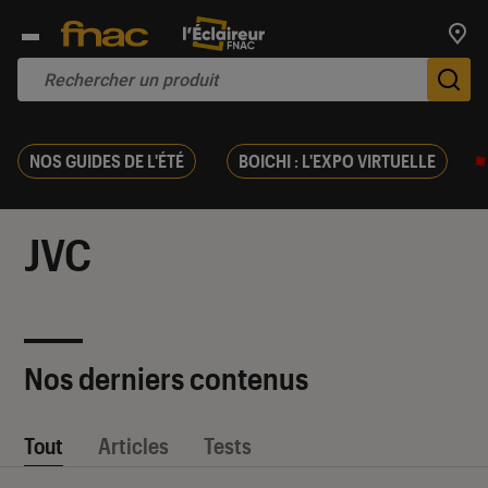
Trouv
De
NOS GUIDES DE L'ÉTÉ
BOICHI : L'EXPO VIRTUELLE
JVC
Nos derniers contenus
Tout
Articles
Tests