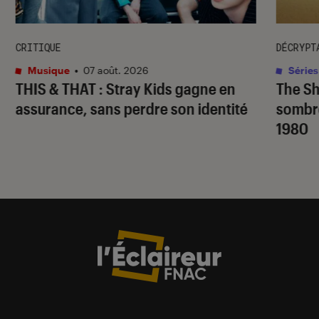
CRITIQUE
DÉCRYPT
Musique
•
07 août. 2026
Séries
THIS & THAT
: Stray Kids gagne en
The S
assurance, sans perdre son identité
sombr
1980