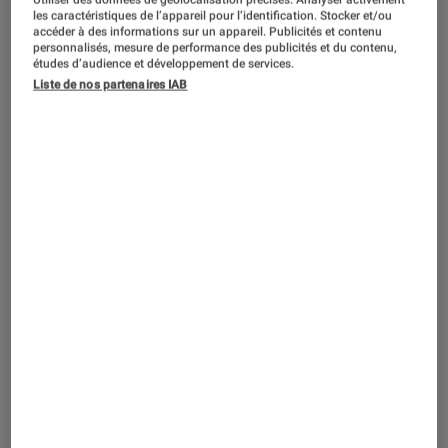
DÉCRYPTAGE
les caractéristiques de l’appareil pour l’identification. Stocker et/ou
accéder à des informations sur un appareil. Publicités et contenu
Tech
•
09 oct. 2018
personnalisés, mesure de performance des publicités et du contenu,
iPhone : comment préserver vos photos
études d’audience et développement de services.
Liste de nos partenaires IAB
intimes des regards indiscrets ?