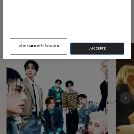
À la une de
VOIR TOUT
l'Éclaireur FNAC
GÉRER MES PRÉFÉRENCES
J'ACCEPTE
l'Éclaireur fnac">