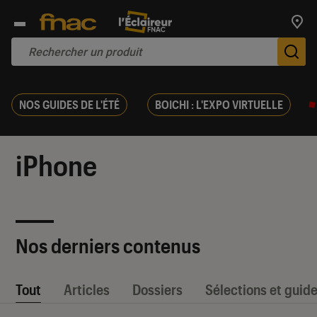
Trouv
De
NOS GUIDES DE L'ÉTÉ
BOICHI : L'EXPO VIRTUELLE
iPhone
Nos derniers contenus
Tout
Articles
Dossiers
Sélections et guid