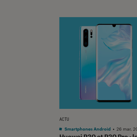
ACTU
Smartphones Android
•
26 mar. 2
Huawei P30 et P30 Pro : l