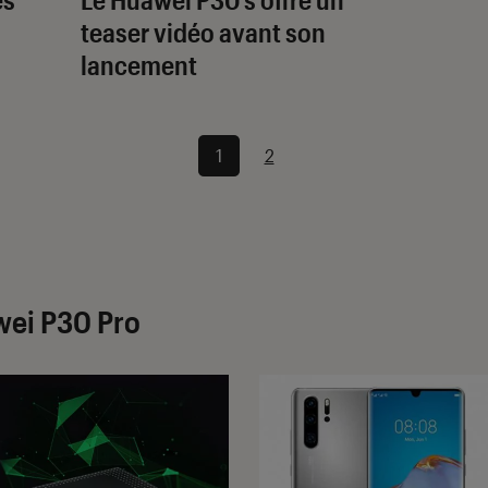
teaser vidéo avant son
lancement
1
2
wei P30 Pro