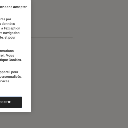
er sans accepter
ires par
es données
 à l’exception
re navigation
te, et pour
ormations,
reil. Vous
tique Cookies.
appareil pour
 personnalisés,
rvices.
ACCEPTE