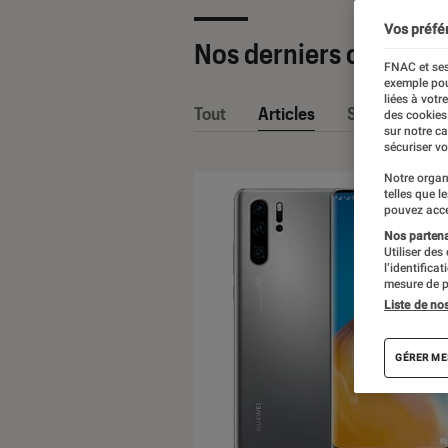
Vos préfé
Nos derniers contenu
FNAC et ses
exemple pou
liées à votr
Tout
Articles
Sélections et
des cookies
sur notre c
sécuriser vo
Notre organ
telles que l
pouvez acce
Nos partenai
Utiliser des
l’identifica
mesure de p
Liste de no
GÉRER ME