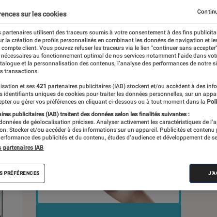
Continu
rences sur les cookies
s
 partenaires utilisent des traceurs soumis à votre consentement à des fins publicita
r la création de profils personnalisés en combinant les données de navigation et l
e compte client. Vous pouvez refuser les traceurs via le lien "continuer sans accepter"
 guides
 nécessaires au fonctionnement optimal de nos services notamment l’aide dans vot
atalogue et la personnalisation des contenus, l’analyse des performances de notre si
s transactions.
isation et ses
421
partenaires publicitaires (IAB) stockent et/ou accèdent à des inf
es identifiants uniques de cookies pour traiter les données personnelles, sur un appa
pter ou gérer vos préférences en cliquant ci-dessous ou à tout moment dans la
Poli
res publicitaires (IAB) traitent des données selon les finalités suivantes :
 données de géolocalisation précises. Analyser activement les caractéristiques de l’
tion. Stocker et/ou accéder à des informations sur un appareil. Publicités et contenu
erformance des publicités et du contenu, études d’audience et développement de se
s partenaires IAB
S PRÉFÉRENCES
J'