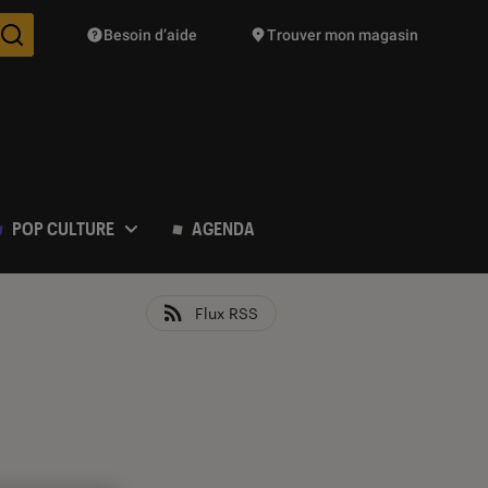
Besoin d’aide
Trouver mon magasin
Des suggestions de produits vont vous être proposées pendant vo
POP CULTURE
AGENDA
Flux RSS