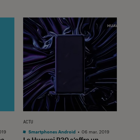
ACTU
019
Smartphones Android
•
06 mar. 2019
es
Le Huawei P30 s’offre un