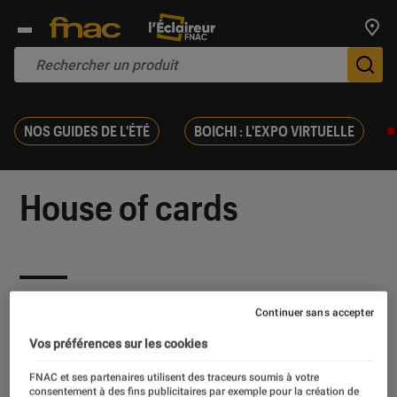
Trouv
De
NOS GUIDES DE L'ÉTÉ
BOICHI : L'EXPO VIRTUELLE
House of cards
Nos derniers contenus
Continuer sans accepter
Vos préférences sur les cookies
FNAC et ses partenaires utilisent des traceurs soumis à votre
consentement à des fins publicitaires par exemple pour la création de