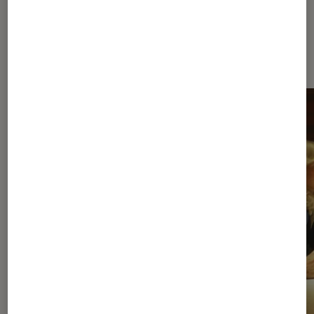
À la une de
VOIR TOUT
l'Éclaireur FNAC
l'Éclaireur fnac">