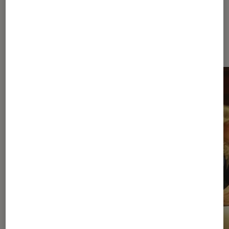
À la une de
VOIR TOUT
l'Éclaireur FNAC
l'Éclaireur fnac">