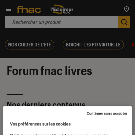
Trouv
De
NOS GUIDES DE L'ÉTÉ
BOICHI : L'EXPO VIRTUELLE
Forum fnac livres
Nos derniers contenus
Continuer sans accepter
Vos préférences sur les cookies