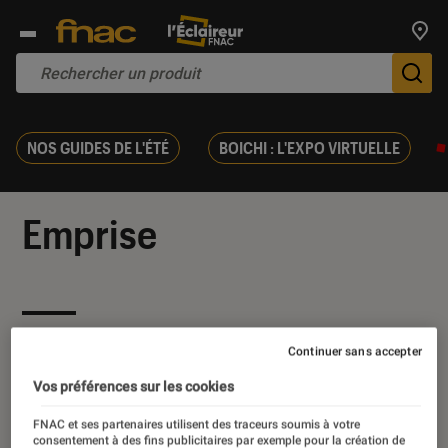
Trouv
De
NOS GUIDES DE L'ÉTÉ
BOICHI : L'EXPO VIRTUELLE
Emprise
Nos derniers contenus
Continuer sans accepter
Vos préférences sur les cookies
FNAC et ses partenaires utilisent des traceurs soumis à votre
consentement à des fins publicitaires par exemple pour la création de