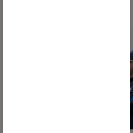
À la une de
VOIR TOUT
l'Éclaireur FNAC
l'Éclaireur fnac">