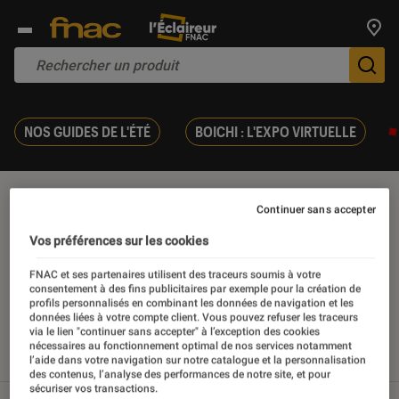
Trouv
De
NOS GUIDES DE L'ÉTÉ
BOICHI : L'EXPO VIRTUELLE
Eau
Continuer sans accepter
Vos préférences sur les cookies
FNAC et ses partenaires utilisent des traceurs soumis à votre
consentement à des fins publicitaires par exemple pour la création de
Nos derniers contenus
profils personnalisés en combinant les données de navigation et les
données liées à votre compte client. Vous pouvez refuser les traceurs
via le lien "continuer sans accepter" à l’exception des cookies
nécessaires au fonctionnement optimal de nos services notamment
Tout
Articles
Tests
l’aide dans votre navigation sur notre catalogue et la personnalisation
des contenus, l’analyse des performances de notre site, et pour
sécuriser vos transactions.