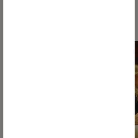
À la une de
VOIR TOUT
l'Éclaireur FNAC
l'Éclaireur fnac">