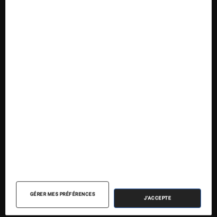
Suivez la Fnac
Nos contenus
Nos flux RSS
Articles
Tests
Dossiers
Sélections et guides
Agenda
GÉRER MES PRÉFÉRENCES
J'ACCEPTE
Podcasts